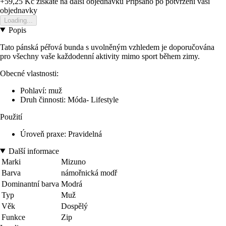
+59,25 Kč
ziskate na dalsi objednavku
Pripsano po potvrzeni vasi
objednavky
Loading...
Popis
Tato pánská péřová bunda s uvolněným vzhledem je doporučována
pro všechny vaše každodenní aktivity mimo sport během zimy.
Obecné vlastnosti:
Pohlaví: muž
Druh činnosti: Móda- Lifestyle
Použití
Úroveň praxe: Pravidelná
Další informace
Marki
Mizuno
Barva
námořnická modř
Dominantní barva
Modrá
Typ
Muž
Věk
Dospělý
Funkce
Zip