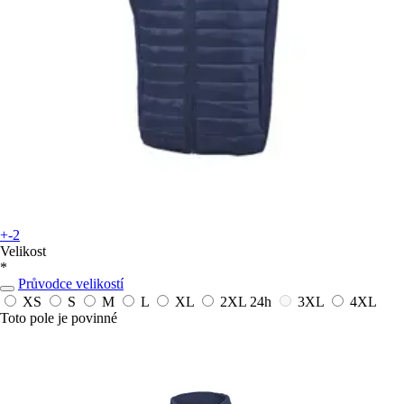
+-2
Velikost
*
Průvodce velikostí
XS
S
M
L
XL
2XL
24h
3XL
4XL
Toto pole je povinné