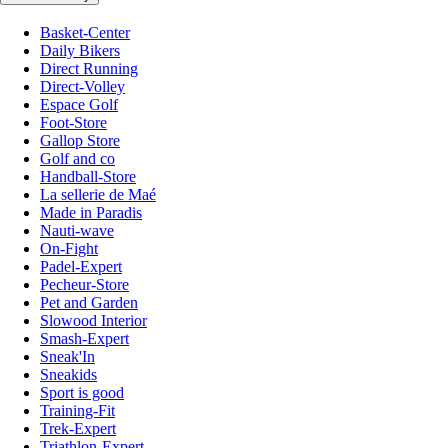
Basket-Center
Daily Bikers
Direct Running
Direct-Volley
Espace Golf
Foot-Store
Gallop Store
Golf and co
Handball-Store
La sellerie de Maé
Made in Paradis
Nauti-wave
On-Fight
Padel-Expert
Pecheur-Store
Pet and Garden
Slowood Interior
Smash-Expert
Sneak'In
Sneakids
Sport is good
Training-Fit
Trek-Expert
Triathlon-Expert