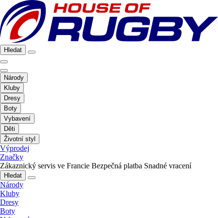
Hledat
Národy
Kluby
Dresy
Boty
Vybavení
Děti
Životní styl
Výprodej
Značky
Zákaznický servis ve Francie
Bezpečná platba
Snadné vracení
Hledat
Národy
Kluby
Dresy
Boty