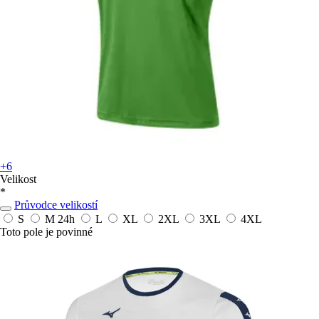
+6
Velikost
*
Průvodce velikostí
S
M
24h
L
XL
2XL
3XL
4XL
Toto pole je povinné