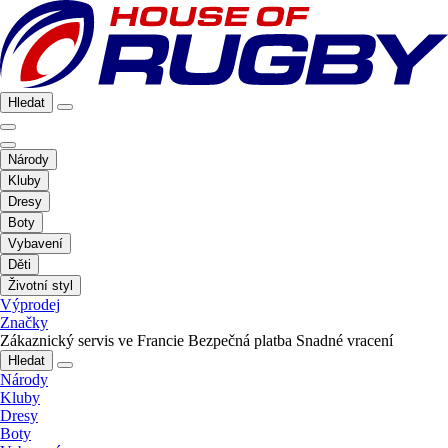
Hledat
Národy
Kluby
Dresy
Boty
Vybavení
Děti
Životní styl
Výprodej
Značky
Zákaznický servis ve Francie
Bezpečná platba
Snadné vracení
Hledat
Národy
Kluby
Dresy
Boty