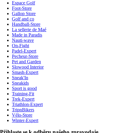
Espace Golf
Foot-Store
Gallop Store
Golf and co
Handball-Store
La sellerie de Maé
Made in Paradis
Nauti-wave
On-Fight
Padel-Expert
Pecheur-Store
Pet and Garden
Slowood Interior
Smash-Expert
Sneak'In
Sneakids
Sport is good
Training-Fit
Trek-Expert
Triathlon-Expert
TripnBikers
Vélo-Store
Winter-Expert
Přihlaste se k odběru našeho zpravodaje