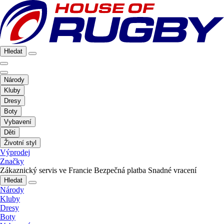
Hledat
Národy
Kluby
Dresy
Boty
Vybavení
Děti
Životní styl
Výprodej
Značky
Zákaznický servis ve Francie
Bezpečná platba
Snadné vracení
Hledat
Národy
Kluby
Dresy
Boty