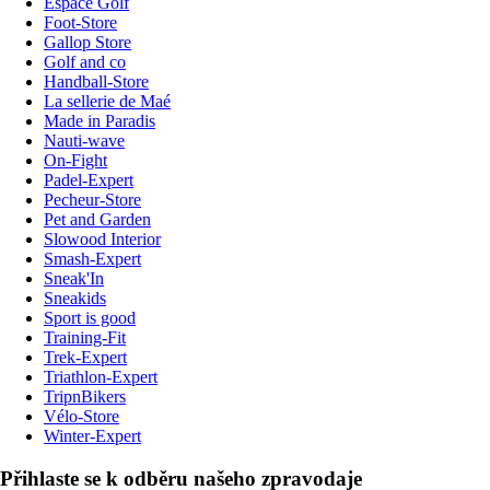
Espace Golf
Foot-Store
Gallop Store
Golf and co
Handball-Store
La sellerie de Maé
Made in Paradis
Nauti-wave
On-Fight
Padel-Expert
Pecheur-Store
Pet and Garden
Slowood Interior
Smash-Expert
Sneak'In
Sneakids
Sport is good
Training-Fit
Trek-Expert
Triathlon-Expert
TripnBikers
Vélo-Store
Winter-Expert
Přihlaste se k odběru našeho zpravodaje