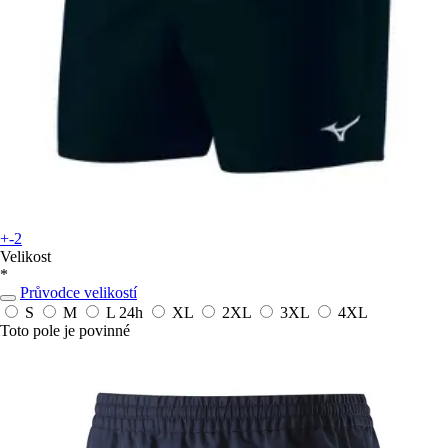
+-2
Velikost
*
Průvodce velikostí
S
M
L
24h
XL
2XL
3XL
4XL
Toto pole je povinné