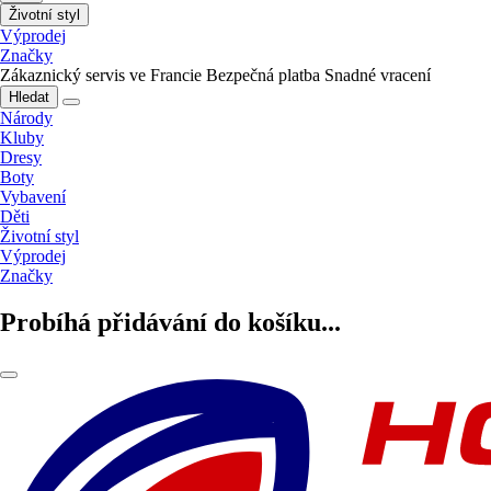
Životní styl
Výprodej
Značky
Zákaznický servis ve Francie
Bezpečná platba
Snadné vracení
Hledat
Národy
Kluby
Dresy
Boty
Vybavení
Děti
Životní styl
Výprodej
Značky
Probíhá přidávání do košíku...