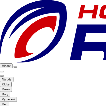
Hledat
Národy
Kluby
Dresy
Boty
Vybavení
Děti