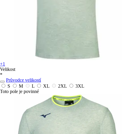
+1
Velikost
*
Průvodce velikostí
S
M
L
XL
2XL
3XL
Toto pole je povinné