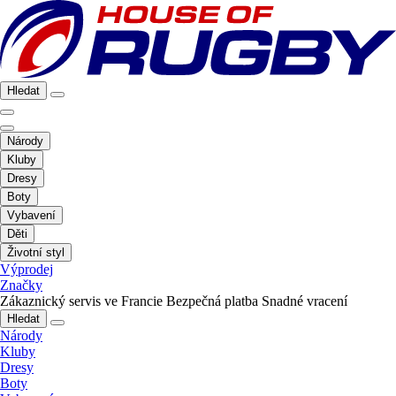
Hledat
Národy
Kluby
Dresy
Boty
Vybavení
Děti
Životní styl
Výprodej
Značky
Zákaznický servis ve Francie
Bezpečná platba
Snadné vracení
Hledat
Národy
Kluby
Dresy
Boty