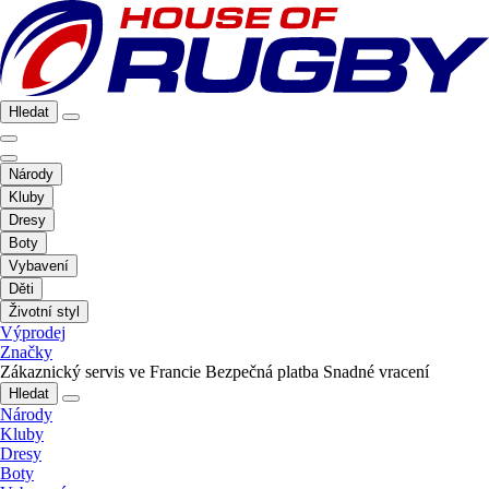
Hledat
Národy
Kluby
Dresy
Boty
Vybavení
Děti
Životní styl
Výprodej
Značky
Zákaznický servis ve Francie
Bezpečná platba
Snadné vracení
Hledat
Národy
Kluby
Dresy
Boty