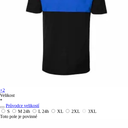
+2
Velikost
*
Průvodce velikostí
S
M
24h
L
24h
XL
2XL
3XL
Toto pole je povinné