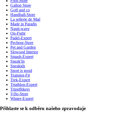
Foot-Store
Gallop Store
Golf and co
Handball-Store
La sellerie de Maé
Made in Paradis
Nauti-wave
On-Fight
Padel-Expert
Pecheur-Store
Pet and Garden
Slowood Interior
Smash-Expert
Sneak'In
Sneakids
Sport is good
Training-Fit
Trek-Expert
Triathlon-Expert
TripnBikers
Vélo-Store
Winter-Expert
Přihlaste se k odběru našeho zpravodaje