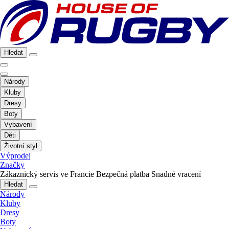
Hledat
Národy
Kluby
Dresy
Boty
Vybavení
Děti
Životní styl
Výprodej
Značky
Zákaznický servis ve Francie
Bezpečná platba
Snadné vracení
Hledat
Národy
Kluby
Dresy
Boty