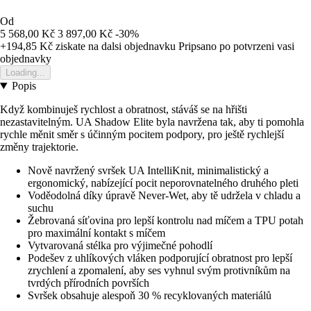
Od
5 568,00 Kč
3 897,00 Kč
-30%
+194,85 Kč
ziskate na dalsi objednavku
Pripsano po potvrzeni vasi
objednavky
Loading...
Popis
Když kombinuješ rychlost a obratnost, stáváš se na hřišti
nezastavitelným. UA Shadow Elite byla navržena tak, aby ti pomohla
rychle měnit směr s účinným pocitem podpory, pro ještě rychlejší
změny trajektorie.
Nově navržený svršek UA IntelliKnit, minimalistický a
ergonomický, nabízející pocit neporovnatelného druhého pleti
Voděodolná díky úpravě Never-Wet, aby tě udržela v chladu a
suchu
Žebrovaná síťovina pro lepší kontrolu nad míčem a TPU potah
pro maximální kontakt s míčem
Vytvarovaná stélka pro výjimečné pohodlí
Podešev z uhlíkových vláken podporující obratnost pro lepší
zrychlení a zpomalení, aby ses vyhnul svým protivníkům na
tvrdých přírodních površích
Svršek obsahuje alespoň 30 % recyklovaných materiálů