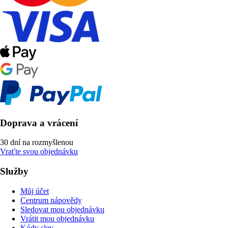
Doprava a vrácení
30 dní na rozmyšlenou
Vraťte svou objednávku
Služby
Můj účet
Centrum nápovědy
Sledovat mou objednávku
Vrátit mou objednávku
Kódy slev