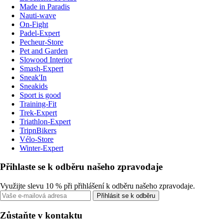
Made in Paradis
Nauti-wave
On-Fight
Padel-Expert
Pecheur-Store
Pet and Garden
Slowood Interior
Smash-Expert
Sneak'In
Sneakids
Sport is good
Training-Fit
Trek-Expert
Triathlon-Expert
TripnBikers
Vélo-Store
Winter-Expert
Přihlaste se k odběru našeho zpravodaje
Využijte slevu 10 % při přihlášení k odběru našeho zpravodaje.
Přihlásit se k odběru
Zůstaňte v kontaktu