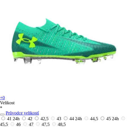
+0
Velikost
*
Průvodce velikostí
41
24h
42
42,5
43
44
24h
44,5
45
24h
45,5
46
47
47,5
48,5