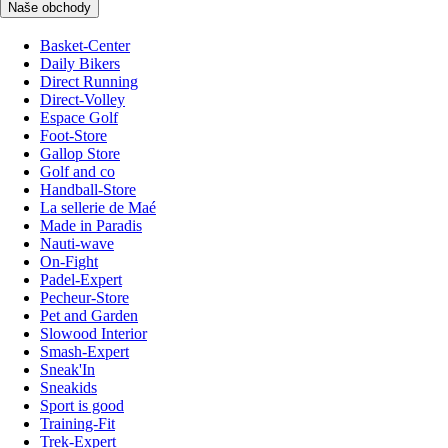
Naše obchody
Basket-Center
Daily Bikers
Direct Running
Direct-Volley
Espace Golf
Foot-Store
Gallop Store
Golf and co
Handball-Store
La sellerie de Maé
Made in Paradis
Nauti-wave
On-Fight
Padel-Expert
Pecheur-Store
Pet and Garden
Slowood Interior
Smash-Expert
Sneak'In
Sneakids
Sport is good
Training-Fit
Trek-Expert