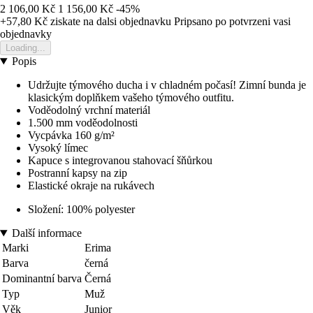
2 106,00 Kč
1 156,00 Kč
-45%
+57,80 Kč
ziskate na dalsi objednavku
Pripsano po potvrzeni vasi
objednavky
Loading...
Popis
Udržujte týmového ducha i v chladném počasí! Zimní bunda je
klasickým doplňkem vašeho týmového outfitu.
Voděodolný vrchní materiál
1.500 mm voděodolnosti
Vycpávka 160 g/m²
Vysoký límec
Kapuce s integrovanou stahovací šňůrkou
Postranní kapsy na zip
Elastické okraje na rukávech
Složení: 100% polyester
Další informace
Marki
Erima
Barva
černá
Dominantní barva
Černá
Typ
Muž
Věk
Junior