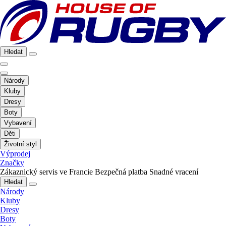
Hledat
Národy
Kluby
Dresy
Boty
Vybavení
Děti
Životní styl
Výprodej
Značky
Zákaznický servis ve Francie
Bezpečná platba
Snadné vracení
Hledat
Národy
Kluby
Dresy
Boty