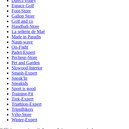
Direct-Volley
Espace Golf
Foot-Store
Gallop Store
Golf and co
Handball-Store
La sellerie de Maé
Made in Paradis
Nauti-wave
On-Fight
Padel-Expert
Pecheur-Store
Pet and Garden
Slowood Interior
Smash-Expert
Sneak'In
Sneakids
Sport is good
Training-Fit
Trek-Expert
Triathlon-Expert
TripnBikers
Vélo-Store
Winter-Expert