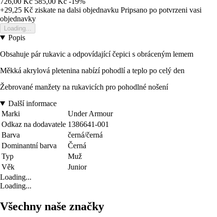
726,00 Kč
585,00 Kč
-19%
+29,25 Kč
ziskate na dalsi objednavku
Pripsano po potvrzeni vasi
objednavky
Loading...
Popis
Obsahuje pár rukavic a odpovídající čepici s obráceným lemem
Měkká akrylová pletenina nabízí pohodlí a teplo po celý den
Žebrované manžety na rukavicích pro pohodlné nošení
Další informace
Marki
Under Armour
Odkaz na dodavatele
1386641-001
Barva
černá/černá
Dominantní barva
Černá
Typ
Muž
Věk
Junior
Loading...
Loading...
Všechny naše značky