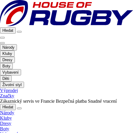
Hledat
Národy
Kluby
Dresy
Boty
Vybavení
Děti
Životní styl
Výprodej
Značky
Zákaznický servis ve Francie
Bezpečná platba
Snadné vracení
Hledat
Národy
Kluby
Dresy
Boty