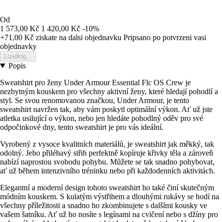
Od
1 573,00 Kč
1 420,00 Kč
-10%
+71,00 Kč
ziskate na dalsi objednavku
Pripsano po potvrzeni vasi
objednavky
Loading...
Popis
Sweatshirt pro ženy Under Armour Essential Flc OS Crew je
nezbytným kouskem pro všechny aktivní ženy, které hledají pohodlí a
styl. Se svou renomovanou značkou, Under Armour, je tento
sweatshirt navržen tak, aby vám poskytl optimální výkon. Ať už jste
atletka usilující o výkon, nebo jen hledáte pohodlný oděv pro své
odpočinkové dny, tento sweatshirt je pro vás ideální.
Vyrobený z vysoce kvalitních materiálů, je sweatshirt jak měkký, tak
odolný. Jeho přiléhavý střih perfektně kopíruje křivky těla a zároveň
nabízí naprostou svobodu pohybu. Můžete se tak snadno pohybovat,
ať už během intenzivního tréninku nebo při každodenních aktivitách.
Elegantní a moderní design tohoto sweatshirt ho také činí skutečným
módním kouskem. S kulatým výstřihem a dlouhými rukávy se hodí na
všechny příležitosti a snadno ho zkombinujete s dalšími kousky ve
vašem šatníku. Ať už ho nosíte s legínami na cvičení nebo s džíny pro