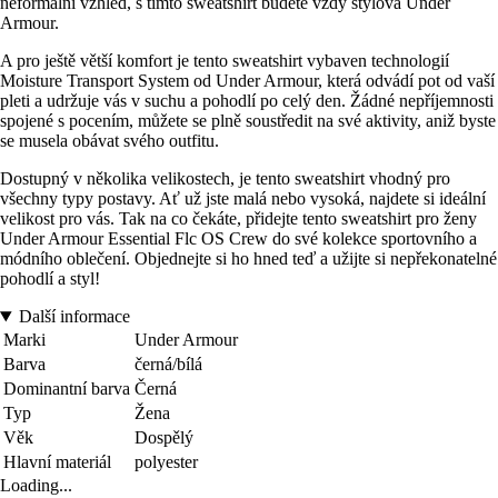
neformální vzhled, s tímto sweatshirt budete vždy stylová Under
Armour.
A pro ještě větší komfort je tento sweatshirt vybaven technologií
Moisture Transport System od Under Armour, která odvádí pot od vaší
pleti a udržuje vás v suchu a pohodlí po celý den. Žádné nepříjemnosti
spojené s pocením, můžete se plně soustředit na své aktivity, aniž byste
se musela obávat svého outfitu.
Dostupný v několika velikostech, je tento sweatshirt vhodný pro
všechny typy postavy. Ať už jste malá nebo vysoká, najdete si ideální
velikost pro vás. Tak na co čekáte, přidejte tento sweatshirt pro ženy
Under Armour Essential Flc OS Crew do své kolekce sportovního a
módního oblečení. Objednejte si ho hned teď a užijte si nepřekonatelné
pohodlí a styl!
Další informace
Marki
Under Armour
Barva
černá/bílá
Dominantní barva
Černá
Typ
Žena
Věk
Dospělý
Hlavní materiál
polyester
Loading...