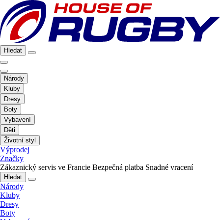
Hledat
Národy
Kluby
Dresy
Boty
Vybavení
Děti
Životní styl
Výprodej
Značky
Zákaznický servis ve Francie
Bezpečná platba
Snadné vracení
Hledat
Národy
Kluby
Dresy
Boty