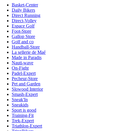
Basket-Center
Daily Bikers
Direct Running
Direct-Volley
Espace Golf
Foot-Store
Gallop Store
Golf and co
Handball-Store
La sellerie de Maé
Made in Paradis
Nauti-wave
On-Fight
Padel-Expert
Pecheur-Store
Pet and Garden
Slowood Interior
Smash-Expert
Sneak'In
Sneakids
Sport is good
Training-Fit
Trek-Expert
Triathlon-Expert