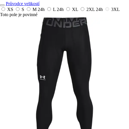
Průvodce velikostí
XS
S
M
24h
L
24h
XL
2XL
24h
3XL
Toto pole je povinné