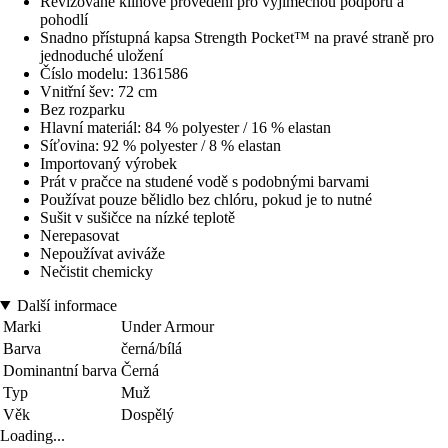
Revizované klínové provedení pro výjimečnou podporu a
pohodlí
Snadno přístupná kapsa Strength Pocket™ na pravé straně pro
jednoduché uložení
Číslo modelu: 1361586
Vnitřní šev: 72 cm
Bez rozparku
Hlavní materiál: 84 % polyester / 16 % elastan
Síťovina: 92 % polyester / 8 % elastan
Importovaný výrobek
Prát v pračce na studené vodě s podobnými barvami
Používat pouze bělidlo bez chlóru, pokud je to nutné
Sušit v sušičce na nízké teplotě
Nerepasovat
Nepoužívat aviváže
Nečistit chemicky
Další informace
Marki
Under Armour
Barva
černá/bílá
Dominantní barva
Černá
Typ
Muž
Věk
Dospělý
Loading...