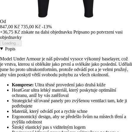
Od
847,00 Kč
735,00 Kč
-13%
+36,75 Kč
ziskate na dalsi objednavku
Pripsano po potvrzeni vasi
objednavky
Loading...
Popis
Model Under Armour je náš původní vysoce výkonný baselayer, což
je vrstva, kterou si oblékáte jako první a svlékáte jako poslední. Udělali
jsme ho proto ultrakomfortním, protože odvádí pot a je velmi pružný,
aby vám poskytl větší svobodu pohybu za všech okolností.
Komprese:
Ultra těsné provedení jako druhá kůže
HeatGear ultra lehký materiál, který poskytuje optimální
ochranu, aniž by vás zatěžoval
Strategické síťované panely pro zvýšenou ventilaci tam, kde ji
potřebujete
Materiál, který odvádí pot a rychle schne
Ergonomický design, aby se předešlo švům na místech tření a
zvýšila odolnost
Široký elastický pas s viditelným logem