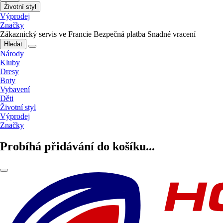
Životní styl
Výprodej
Značky
Zákaznický servis ve Francie
Bezpečná platba
Snadné vracení
Hledat
Národy
Kluby
Dresy
Boty
Vybavení
Děti
Životní styl
Výprodej
Značky
Probíhá přidávání do košíku...