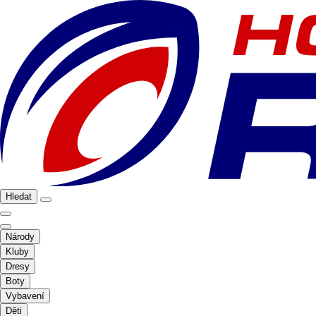
Hledat
Národy
Kluby
Dresy
Boty
Vybavení
Děti