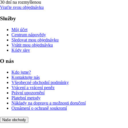
30 dní na rozmyšlenou
Vraťte svou objednávku
Služby
Můj účet
Centrum nápovědy
Sledovat mou objednávku
Vrátit mou objednávku
Kódy slev
O nás
Kdo jsme?
Kontaktujte nás
Všeobecné obchodní podmínky
Vrácení a vrácení peněz
Právní upozornění
Platební metody
Náklady na dopravu a možnosti doručení
Oznámení o ochraně soukromí
Naše obchody