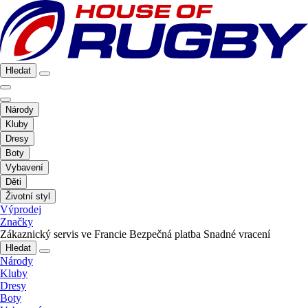
Hledat
Národy
Kluby
Dresy
Boty
Vybavení
Děti
Životní styl
Výprodej
Značky
Zákaznický servis ve Francie
Bezpečná platba
Snadné vracení
Hledat
Národy
Kluby
Dresy
Boty