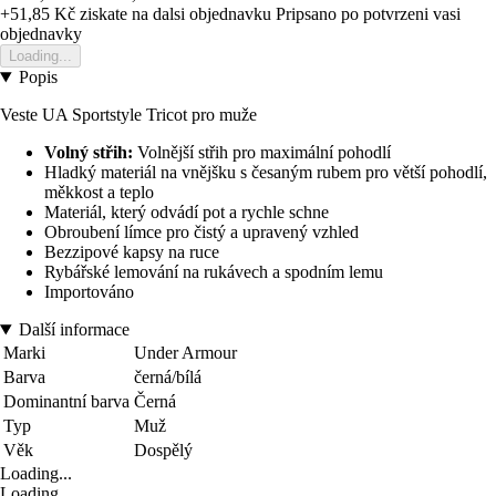
+51,85 Kč
ziskate na dalsi objednavku
Pripsano po potvrzeni vasi
objednavky
Loading...
Popis
Veste UA Sportstyle Tricot pro muže
Volný střih:
Volnější střih pro maximální pohodlí
Hladký materiál na vnějšku s česaným rubem pro větší pohodlí,
měkkost a teplo
Materiál, který odvádí pot a rychle schne
Obroubení límce pro čistý a upravený vzhled
Bezzipové kapsy na ruce
Rybářské lemování na rukávech a spodním lemu
Importováno
Další informace
Marki
Under Armour
Barva
černá/bílá
Dominantní barva
Černá
Typ
Muž
Věk
Dospělý
Loading...
Loading...