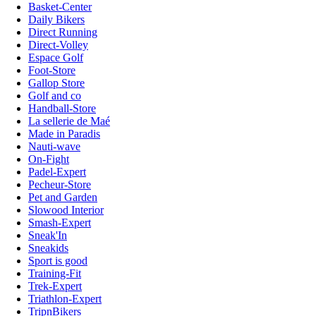
Basket-Center
Daily Bikers
Direct Running
Direct-Volley
Espace Golf
Foot-Store
Gallop Store
Golf and co
Handball-Store
La sellerie de Maé
Made in Paradis
Nauti-wave
On-Fight
Padel-Expert
Pecheur-Store
Pet and Garden
Slowood Interior
Smash-Expert
Sneak'In
Sneakids
Sport is good
Training-Fit
Trek-Expert
Triathlon-Expert
TripnBikers