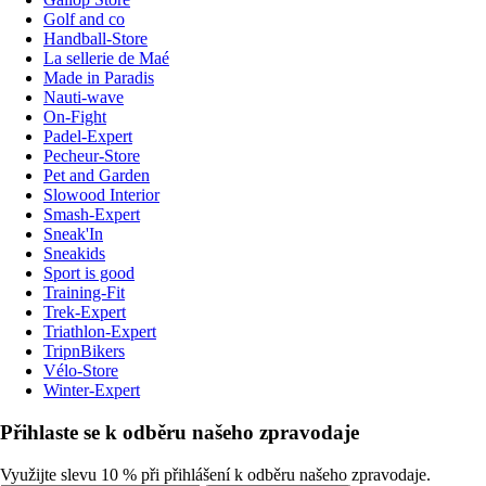
Golf and co
Handball-Store
La sellerie de Maé
Made in Paradis
Nauti-wave
On-Fight
Padel-Expert
Pecheur-Store
Pet and Garden
Slowood Interior
Smash-Expert
Sneak'In
Sneakids
Sport is good
Training-Fit
Trek-Expert
Triathlon-Expert
TripnBikers
Vélo-Store
Winter-Expert
Přihlaste se k odběru našeho zpravodaje
Využijte slevu 10 % při přihlášení k odběru našeho zpravodaje.