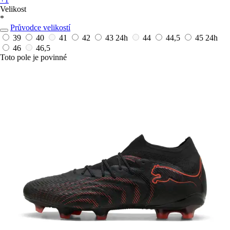
Velikost
*
Průvodce velikostí
39
40
41
42
43
24h
44
44,5
45
24h
46
46,5
Toto pole je povinné