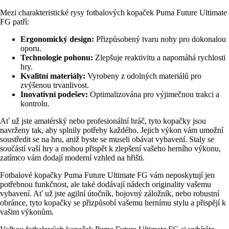
Mezi charakteristické rysy fotbalových kopaček Puma Future Ultimate
FG patří:
Ergonomický design:
Přizpůsobený tvaru nohy pro dokonalou
oporu.
Technologie pohonu:
Zlepšuje reaktivitu a napomáhá rychlosti
hry.
Kvalitní materiály:
Vyrobeny z odolných materiálů pro
zvýšenou trvanlivost.
Inovativní podešev:
Optimalizována pro výjimečnou trakci a
kontrolu.
Ať už jste amatérský nebo profesionální hráč, tyto kopačky jsou
navrženy tak, aby splnily potřeby každého. Jejich výkon vám umožní
soustředit se na hru, aniž byste se museli obávat vybavení. Staly se
součástí vaší hry a mohou přispět k zlepšení vašeho herního výkonu,
zatímco vám dodají moderní vzhled na hřišti.
Fotbalové kopačky Puma Future Ultimate FG vám neposkytují jen
potřebnou funkčnost, ale také dodávají nádech originality vašemu
vybavení. Ať už jste agilní útočník, bojovný záložník, nebo robustní
obránce, tyto kopačky se přizpůsobí vašemu hernímu stylu a přispějí k
vašim výkonům.