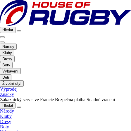
Hledat
Národy
Kluby
Dresy
Boty
Vybavení
Děti
Životní styl
Výprodej
Značky
Zákaznický servis ve Francie
Bezpečná platba
Snadné vracení
Hledat
Národy
Kluby
Dresy
Boty