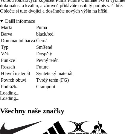
Volbou fotbalových kopaček Puma Future Ultimate FG si vybíráte
dokonalost a kvalitu, a zároveň přidáváte osobitý podpis vaší hře.
Oblečte si tuto dvojici a dosáhněte nových výšin na hřišti.
Další informace
Marki
Puma
Barva
black/red
Dominantní barva
Černá
Typ
Smíšené
Věk
Dospělý
Funkce
Pevný terén
Rozsah
Future
Hlavní materiál
Syntetický materiál
Povrch obuvi
Tvrdý terén (FG)
Podrážka
Cramponi
Loading...
Loading...
Všechny naše značky