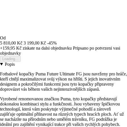
Od
5 810,00 Kč
3 199,00 Kč
-45%
+159,95 Kč
ziskate na dalsi objednavku
Pripsano po potvrzeni vasi
objednavky
Loading...
Popis
Fotbalové kopačky Puma Future Ultimate FG jsou navrženy pro hráče,
kteří chtějí maximalizovat svůj výkon na hřišti. S jejich inovativním
designem a pokročilými funkcemi jsou tyto kopačky připraveny
doprovázet vás během vašich nejintenzivnějších zápasů.
Vyrobené renomovanou značkou Puma, tyto kopačky představují
dokonalou kombinaci stylu a funkčnosti. Jsou vybaveny špičkovou
technologií, která vám poskytuje výjimečné pohodlí a zároveň
zajišťuje optimální přilnavost na různých typech hracích ploch. Ať už
se nacházíte na přírodním nebo umělém trávníku, FG podrážka je
ideální pro zajištění vynikající trakce při vašich rychlých pohybech.