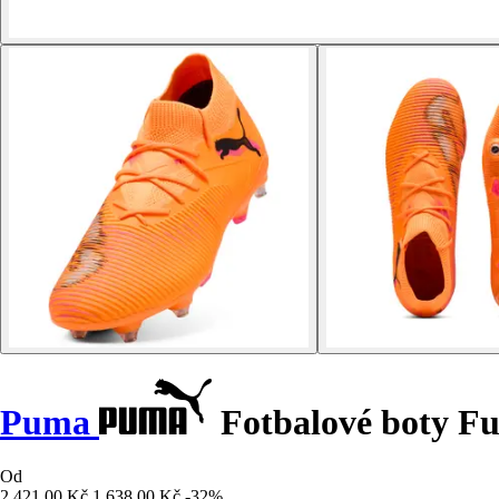
Puma
Fotbalové boty F
Od
2 421,00 Kč
1 638,00 Kč
-32%