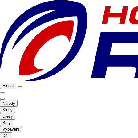
Hledat
Národy
Kluby
Dresy
Boty
Vybavení
Děti