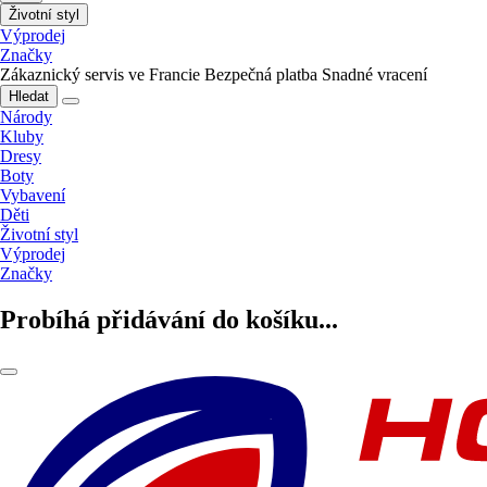
Životní styl
Výprodej
Značky
Zákaznický servis ve Francie
Bezpečná platba
Snadné vracení
Hledat
Národy
Kluby
Dresy
Boty
Vybavení
Děti
Životní styl
Výprodej
Značky
Probíhá přidávání do košíku...