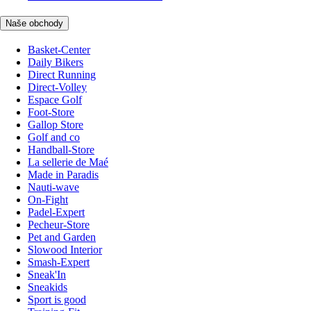
Naše obchody
Basket-Center
Daily Bikers
Direct Running
Direct-Volley
Espace Golf
Foot-Store
Gallop Store
Golf and co
Handball-Store
La sellerie de Maé
Made in Paradis
Nauti-wave
On-Fight
Padel-Expert
Pecheur-Store
Pet and Garden
Slowood Interior
Smash-Expert
Sneak'In
Sneakids
Sport is good