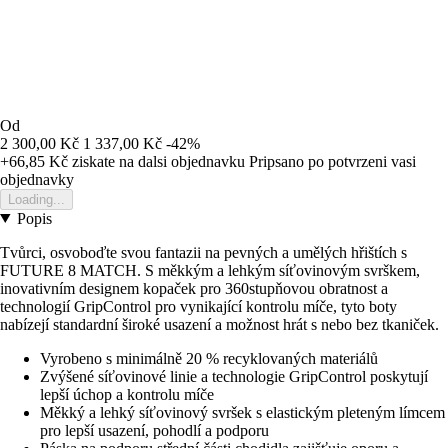
Od
2 300,00 Kč
1 337,00 Kč
-42%
+66,85 Kč
ziskate na dalsi objednavku
Pripsano po potvrzeni vasi
objednavky
Loading...
Popis
Tvůrci, osvoboďte svou fantazii na pevných a umělých hřištích s
FUTURE 8 MATCH. S měkkým a lehkým síťovinovým svrškem,
inovativním designem kopaček pro 360stupňovou obratnost a
technologií GripControl pro vynikající kontrolu míče, tyto boty
nabízejí standardní široké usazení a možnost hrát s nebo bez tkaniček.
Vyrobeno s minimálně 20 % recyklovaných materiálů
Zvýšené síťovinové linie a technologie GripControl poskytují
lepší úchop a kontrolu míče
Měkký a lehký síťovinový svršek s elastickým pleteným límcem
pro lepší usazení, pohodlí a podporu