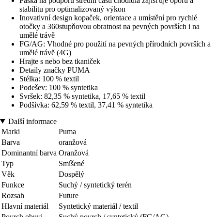
Páska na podporu střední části chodidla zajišťuje oporu a
stabilitu pro optimalizovaný výkon
Inovativní design kopaček, orientace a umístění pro rychlé
otočky a 360stupňovou obratnost na pevných površích i na
umělé trávě
FG/AG: Vhodné pro použití na pevných přírodních površích a
umělé trávě (4G)
Hrajte s nebo bez tkaniček
Detaily značky PUMA
Stélka: 100 % textil
Podešev: 100 % syntetika
Svršek: 82,35 % syntetika, 17,65 % textil
Podšívka: 62,59 % textil, 37,41 % syntetika
Další informace
Marki
Puma
Barva
oranžová
Dominantní barva
Oranžová
Typ
Smíšené
Věk
Dospělý
Funkce
Suchý / syntetický terén
Rozsah
Future
Hlavní materiál
Syntetický materiál / textil
Povrch obuvi
Suchý povrch / syntetický (FG/AG)