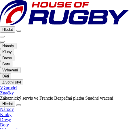
Hledat
Národy
Kluby
Dresy
Boty
Vybavení
Děti
Životní styl
Výprodej
Značky
Zákaznický servis ve Francie
Bezpečná platba
Snadné vracení
Hledat
Národy
Kluby
Dresy
Boty