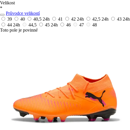
Velikost
*
Průvodce velikostí
39
40
40,5
24h
41
42
24h
42,5
24h
43
24h
44
24h
44,5
45
24h
46
47
48
Toto pole je povinné