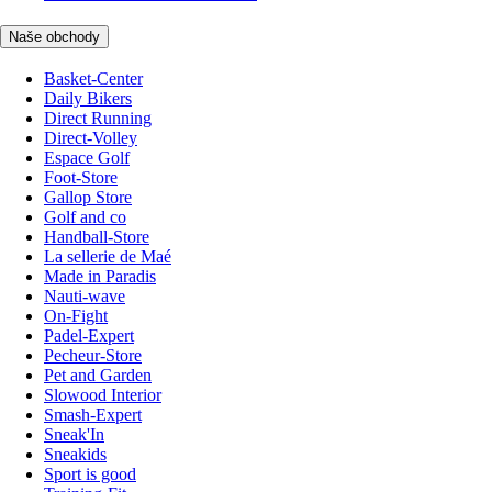
Naše obchody
Basket-Center
Daily Bikers
Direct Running
Direct-Volley
Espace Golf
Foot-Store
Gallop Store
Golf and co
Handball-Store
La sellerie de Maé
Made in Paradis
Nauti-wave
On-Fight
Padel-Expert
Pecheur-Store
Pet and Garden
Slowood Interior
Smash-Expert
Sneak'In
Sneakids
Sport is good