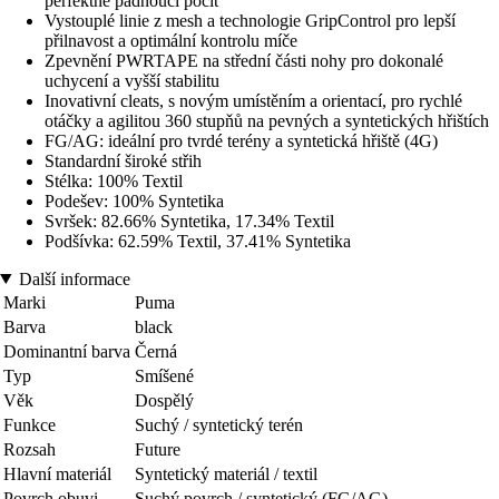
perfektně padnoucí pocit
Vystouplé linie z mesh a technologie GripControl pro lepší
přilnavost a optimální kontrolu míče
Zpevnění PWRTAPE na střední části nohy pro dokonalé
uchycení a vyšší stabilitu
Inovativní cleats, s novým umístěním a orientací, pro rychlé
otáčky a agilitou 360 stupňů na pevných a syntetických hřištích
FG/AG: ideální pro tvrdé terény a syntetická hřiště (4G)
Standardní široké střih
Stélka: 100% Textil
Podešev: 100% Syntetika
Svršek: 82.66% Syntetika, 17.34% Textil
Podšívka: 62.59% Textil, 37.41% Syntetika
Další informace
Marki
Puma
Barva
black
Dominantní barva
Černá
Typ
Smíšené
Věk
Dospělý
Funkce
Suchý / syntetický terén
Rozsah
Future
Hlavní materiál
Syntetický materiál / textil
Povrch obuvi
Suchý povrch / syntetický (FG/AG)