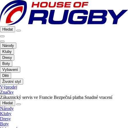
Hledat
Národy
Kluby
Dresy
Boty
Vybavení
Děti
Životní styl
Výprodej
Značky
Zákaznický servis ve Francie
Bezpečná platba
Snadné vracení
Hledat
Národy
Kluby
Dresy
Boty