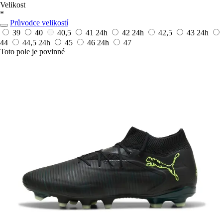
Velikost
*
Průvodce velikostí
39
40
40,5
41
24h
42
24h
42,5
43
24h
44
44,5
24h
45
46
24h
47
Toto pole je povinné