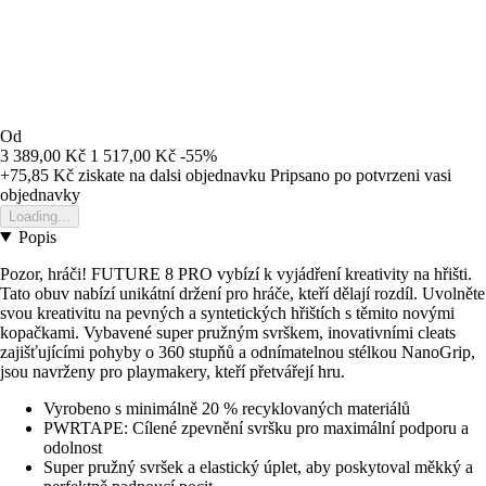
Od
3 389,00 Kč
1 517,00 Kč
-55%
+75,85 Kč
ziskate na dalsi objednavku
Pripsano po potvrzeni vasi
objednavky
Loading...
Popis
Pozor, hráči! FUTURE 8 PRO vybízí k vyjádření kreativity na hřišti.
Tato obuv nabízí unikátní držení pro hráče, kteří dělají rozdíl. Uvolněte
svou kreativitu na pevných a syntetických hřištích s těmito novými
kopačkami. Vybavené super pružným svrškem, inovativními cleats
zajišťujícími pohyby o 360 stupňů a odnímatelnou stélkou NanoGrip,
jsou navrženy pro playmakery, kteří přetvářejí hru.
Vyrobeno s minimálně 20 % recyklovaných materiálů
PWRTAPE: Cílené zpevnění svršku pro maximální podporu a
odolnost
Super pružný svršek a elastický úplet, aby poskytoval měkký a