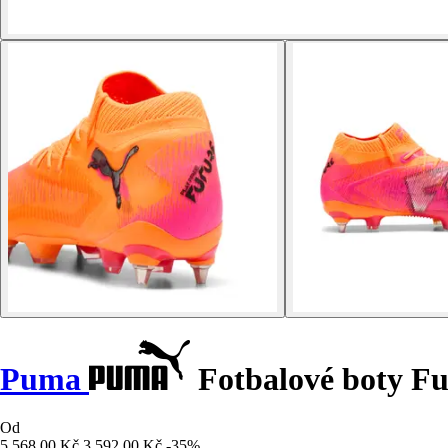
Puma
Fotbalové boty Fu
Od
5 568,00 Kč
3 592,00 Kč
-35%