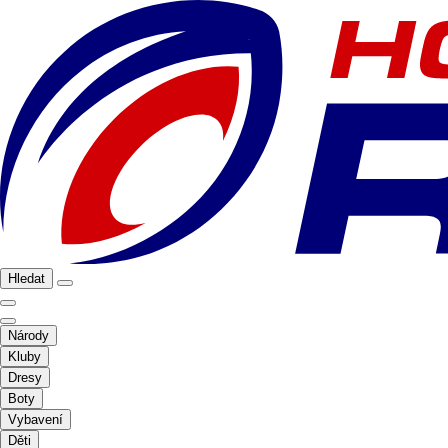
Hledat
Národy
Kluby
Dresy
Boty
Vybavení
Děti