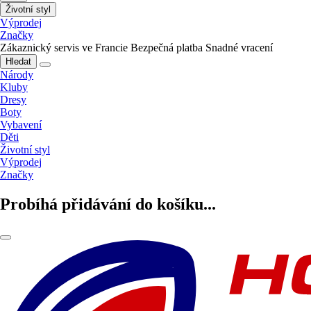
Životní styl
Výprodej
Značky
Zákaznický servis ve Francie
Bezpečná platba
Snadné vracení
Hledat
Národy
Kluby
Dresy
Boty
Vybavení
Děti
Životní styl
Výprodej
Značky
Probíhá přidávání do košíku...