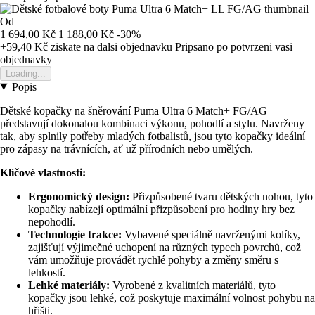
Od
1 694,00 Kč
1 188,00 Kč
-30%
+59,40 Kč
ziskate na dalsi objednavku
Pripsano po potvrzeni vasi
objednavky
Loading...
Popis
Dětské kopačky na šněrování Puma Ultra 6 Match+ FG/AG
představují dokonalou kombinaci výkonu, pohodlí a stylu. Navrženy
tak, aby splnily potřeby mladých fotbalistů, jsou tyto kopačky ideální
pro zápasy na trávnících, ať už přírodních nebo umělých.
Klíčové vlastnosti:
Ergonomický design:
Přizpůsobené tvaru dětských nohou, tyto
kopačky nabízejí optimální přizpůsobení pro hodiny hry bez
nepohodlí.
Technologie trakce:
Vybavené speciálně navrženými kolíky,
zajišťují výjimečné uchopení na různých typech povrchů, což
vám umožňuje provádět rychlé pohyby a změny směru s
lehkostí.
Lehké materiály:
Vyrobené z kvalitních materiálů, tyto
kopačky jsou lehké, což poskytuje maximální volnost pohybu na
hřišti.