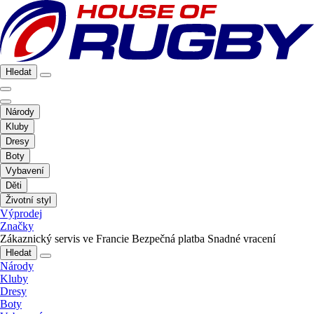
Hledat
Národy
Kluby
Dresy
Boty
Vybavení
Děti
Životní styl
Výprodej
Značky
Zákaznický servis ve Francie
Bezpečná platba
Snadné vracení
Hledat
Národy
Kluby
Dresy
Boty