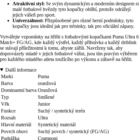
Atraktivní styl:
Se svým dynamickým a moderním designem si
malé fotbalové hvězdy tyto kopačky oblíbí, protože odrážejí
jejich vášeň pro sport.
Univerzálnost:
Přizpůsobené pro různé herní podmínky, tyto
kopačky jsou ideální jak pro tréninky, tak pro oficiální zápasy.
Vytvářejte vzpomínky na hřišti s fotbalovými kopačkami Puma Ultra 6
Match+ FG/AG, kde každý výstřel, každý přihrávka a každý driblink
se stávají příležitostmi k tomu, abyste zářili. Navrženy tak, aby
doprovázely mladé v jejich fotbalové vášni, jsou tím pravým výběrem
pro každého mladého atleta toužícího po výkonu a zábavě na hřišti.
Další informace
Marki
Puma
Barva
oranžová
Dominantní barva
Oranžová
Typ
Smíšené
Věk
Junior
Funkce
Suchý / syntetický terén
Rozsah
Ultra
Hlavní materiál
Syntetický materiál
Povrch obuvi
Suchý povrch / syntetický (FG/AG)
Podrážka
Cramponi