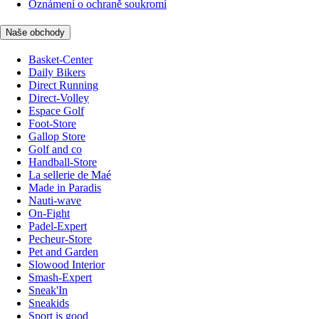
Oznámení o ochraně soukromí
Naše obchody
Basket-Center
Daily Bikers
Direct Running
Direct-Volley
Espace Golf
Foot-Store
Gallop Store
Golf and co
Handball-Store
La sellerie de Maé
Made in Paradis
Nauti-wave
On-Fight
Padel-Expert
Pecheur-Store
Pet and Garden
Slowood Interior
Smash-Expert
Sneak'In
Sneakids
Sport is good