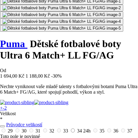
Puma
Dětské fotbalové boty
Ultra 6 Match+ LL FG/AG
Od
1 694,00 Kč
1 188,00 Kč
-30%
Nechte vyniknout vaše mladé talenty s fotbalovými botami Puma Ultra
6 Match+ FG/AG, které spojují pohodlí, výkon a styl.
+-2
Velikost
*
Průvodce velikostí
29
30
31
32
33
34
24h
35
36
37
Toto pole je povinné