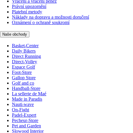
Vrácení a vrácení peněz
Právní upozornění
Platební metody
Náklady na dopravu a možnosti doručení
Oznámení o ochraně soukromí
Naše obchody
Basket-Center
Daily Bikers
Direct Running
Direct-Volley
Espace Golf
Foot-Store
Gallop Store
Golf and co
Handball-Store
La sellerie de Maé
Made in Paradis
Nauti-wave
On-Fight
Padel-Expert
Pecheur-Store
Pet and Garden
Slowood Interior