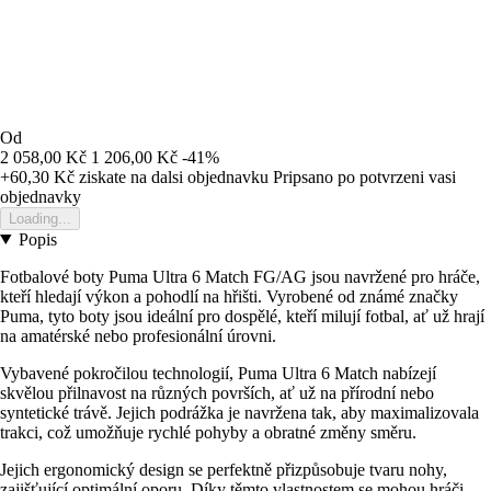
Od
2 058,00 Kč
1 206,00 Kč
-41%
+60,30 Kč
ziskate na dalsi objednavku
Pripsano po potvrzeni vasi
objednavky
Loading...
Popis
Fotbalové boty Puma Ultra 6 Match FG/AG jsou navržené pro hráče,
kteří hledají výkon a pohodlí na hřišti. Vyrobené od známé značky
Puma, tyto boty jsou ideální pro dospělé, kteří milují fotbal, ať už hrají
na amatérské nebo profesionální úrovni.
Vybavené pokročilou technologií, Puma Ultra 6 Match nabízejí
skvělou přilnavost na různých površích, ať už na přírodní nebo
syntetické trávě. Jejich podrážka je navržena tak, aby maximalizovala
trakci, což umožňuje rychlé pohyby a obratné změny směru.
Jejich ergonomický design se perfektně přizpůsobuje tvaru nohy,
zajišťující optimální oporu. Díky těmto vlastnostem se mohou hráči