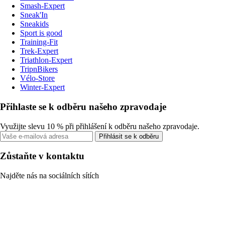
Smash-Expert
Sneak'In
Sneakids
Sport is good
Training-Fit
Trek-Expert
Triathlon-Expert
TripnBikers
Vélo-Store
Winter-Expert
Přihlaste se k odběru našeho zpravodaje
Využijte slevu 10 % při přihlášení k odběru našeho zpravodaje.
Přihlásit se k odběru
Zůstaňte v kontaktu
Najděte nás na sociálních sítích