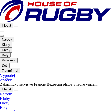
Hledat
Národy
Kluby
Dresy
Boty
Vybavení
Děti
Životní styl
Výprodej
Značky
Zákaznický servis ve Francie
Bezpečná platba
Snadné vracení
Hledat
Národy
Kluby
Dresy
Boty