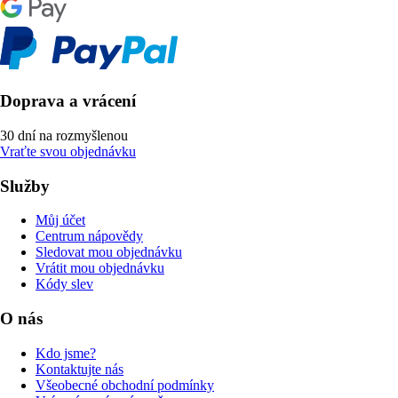
Doprava a vrácení
30 dní na rozmyšlenou
Vraťte svou objednávku
Služby
Můj účet
Centrum nápovědy
Sledovat mou objednávku
Vrátit mou objednávku
Kódy slev
O nás
Kdo jsme?
Kontaktujte nás
Všeobecné obchodní podmínky