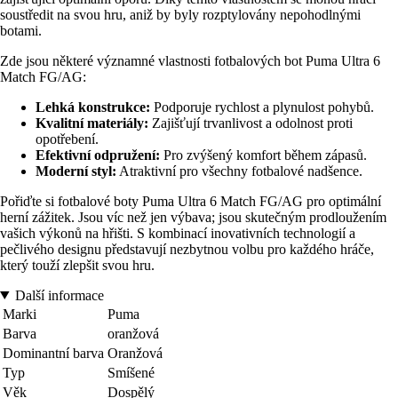
soustředit na svou hru, aniž by byly rozptylovány nepohodlnými
botami.
Zde jsou některé významné vlastnosti fotbalových bot Puma Ultra 6
Match FG/AG:
Lehká konstrukce:
Podporuje rychlost a plynulost pohybů.
Kvalitní materiály:
Zajišťují trvanlivost a odolnost proti
opotřebení.
Efektivní odpružení:
Pro zvýšený komfort během zápasů.
Moderní styl:
Atraktivní pro všechny fotbalové nadšence.
Pořiďte si fotbalové boty Puma Ultra 6 Match FG/AG pro optimální
herní zážitek. Jsou víc než jen výbava; jsou skutečným prodloužením
vašich výkonů na hřišti. S kombinací inovativních technologií a
pečlivého designu představují nezbytnou volbu pro každého hráče,
který touží zlepšit svou hru.
Další informace
Marki
Puma
Barva
oranžová
Dominantní barva
Oranžová
Typ
Smíšené
Věk
Dospělý