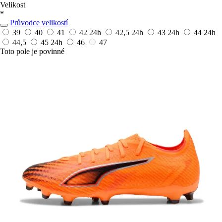
Velikost
*
Průvodce velikostí
39
40
41
42
24h
42,5
24h
43
24h
44
24h
44,5
45
24h
46
47
Toto pole je povinné