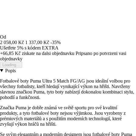
Od
2 058,00 Kč
1 337,00 Kč
-35%
Ušetřete 5%
s kódem
EXTRA
+66,85 Kč
ziskate na dalsi objednavku
Pripsano po potvrzeni vasi
objednavky
Loading...
Popis
Fotbalové boty Puma Ultra 5 Match FG/AG jsou ideální volbou pro
všechny fotbalisty, kteří hledají vynikající výkon na hřišti. Navrženy
slavnou značkou Puma, tyto boty nabízejí dokonalou kombinaci stylu,
pohodlí a funkčnosti.
Značka Puma je dobře známá ve světě sportu pro své kvalitní
produkty, a tyto fotbalové boty nejsou výjimkou. Jsou vyrobeny z
prémiových materiálů a s použitím moderních technologií, které
zvyšují výkon hráčů na hřišti.
Se svým elegantním a moderním designem jsou fotbalové boty Puma