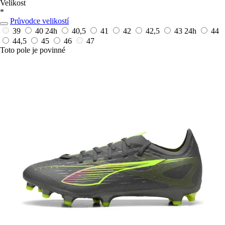
Velikost
*
Průvodce velikostí
39
40
24h
40,5
41
42
42,5
43
24h
44
44,5
45
46
47
Toto pole je povinné