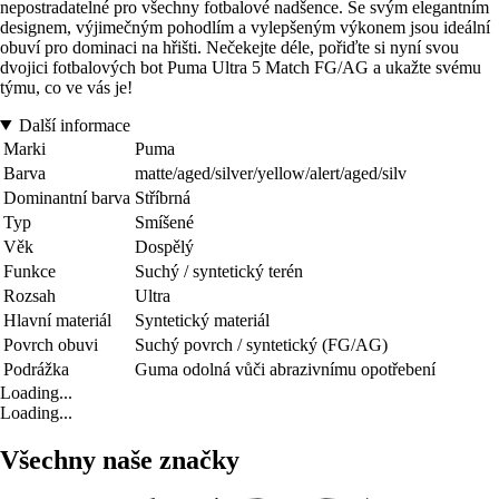
nepostradatelné pro všechny fotbalové nadšence. Se svým elegantním
designem, výjimečným pohodlím a vylepšeným výkonem jsou ideální
obuví pro dominaci na hřišti. Nečekejte déle, pořiďte si nyní svou
dvojici fotbalových bot Puma Ultra 5 Match FG/AG a ukažte svému
týmu, co ve vás je!
Další informace
Marki
Puma
Barva
matte/aged/silver/yellow/alert/aged/silv
Dominantní barva
Stříbrná
Typ
Smíšené
Věk
Dospělý
Funkce
Suchý / syntetický terén
Rozsah
Ultra
Hlavní materiál
Syntetický materiál
Povrch obuvi
Suchý povrch / syntetický (FG/AG)
Podrážka
Guma odolná vůči abrazivnímu opotřebení
Loading...
Loading...
Všechny naše značky