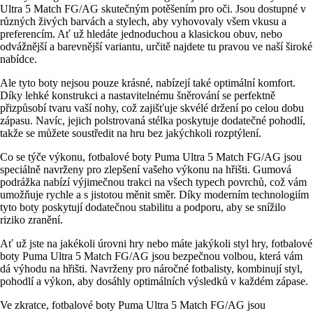
Ultra 5 Match FG/AG skutečným potěšením pro oči. Jsou dostupné v
různých živých barvách a stylech, aby vyhovovaly všem vkusu a
preferencím. Ať už hledáte jednoduchou a klasickou obuv, nebo
odvážnější a barevnější variantu, určitě najdete tu pravou ve naší široké
nabídce.
Ale tyto boty nejsou pouze krásné, nabízejí také optimální komfort.
Díky lehké konstrukci a nastavitelnému šněrování se perfektně
přizpůsobí tvaru vaší nohy, což zajišťuje skvélé držení po celou dobu
zápasu. Navíc, jejich polstrovaná stélka poskytuje dodatečné pohodlí,
takže se můžete soustředit na hru bez jakýchkoli rozptýlení.
Co se týče výkonu, fotbalové boty Puma Ultra 5 Match FG/AG jsou
speciálně navrženy pro zlepšení vašeho výkonu na hřišti. Gumová
podrážka nabízí výjimečnou trakci na všech typech povrchů, což vám
umožňuje rychle a s jistotou měnit směr. Díky moderním technologiím
tyto boty poskytují dodatečnou stabilitu a podporu, aby se snížilo
riziko zranění.
Ať už jste na jakékoli úrovni hry nebo máte jakýkoli styl hry, fotbalové
boty Puma Ultra 5 Match FG/AG jsou bezpečnou volbou, která vám
dá výhodu na hřišti. Navrženy pro náročné fotbalisty, kombinují styl,
pohodlí a výkon, aby dosáhly optimálních výsledků v každém zápase.
Ve zkratce, fotbalové boty Puma Ultra 5 Match FG/AG jsou