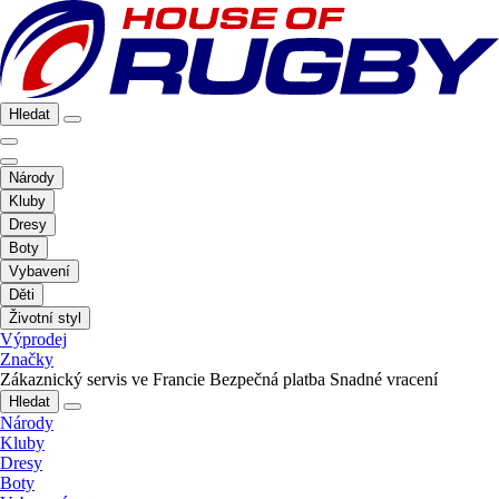
Hledat
Národy
Kluby
Dresy
Boty
Vybavení
Děti
Životní styl
Výprodej
Značky
Zákaznický servis ve Francie
Bezpečná platba
Snadné vracení
Hledat
Národy
Kluby
Dresy
Boty