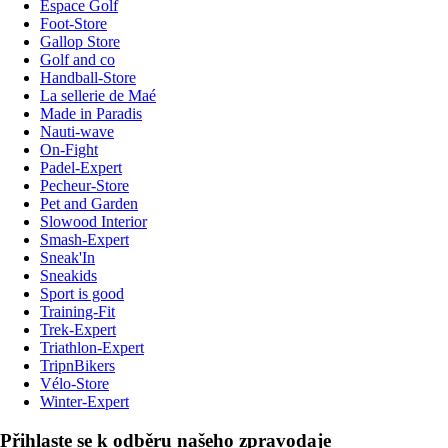
Espace Golf
Foot-Store
Gallop Store
Golf and co
Handball-Store
La sellerie de Maé
Made in Paradis
Nauti-wave
On-Fight
Padel-Expert
Pecheur-Store
Pet and Garden
Slowood Interior
Smash-Expert
Sneak'In
Sneakids
Sport is good
Training-Fit
Trek-Expert
Triathlon-Expert
TripnBikers
Vélo-Store
Winter-Expert
Přihlaste se k odběru našeho zpravodaje