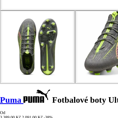
Puma
Fotbalové boty Ul
Od
3 389,00 Kč
2 091,00 Kč
-38%