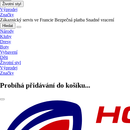
Životní styl
Výprodej
Značky
Zákaznický servis ve Francie
Bezpečná platba
Snadné vracení
Hledat
Národy
Kluby
Dresy
Boty
Vybavení
Děti
Životní styl
Výprodej
Značky
Probíhá přidávání do košíku...