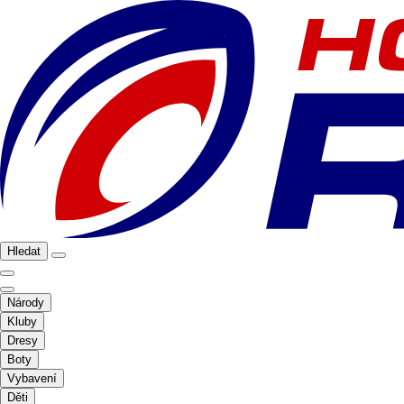
Hledat
Národy
Kluby
Dresy
Boty
Vybavení
Děti