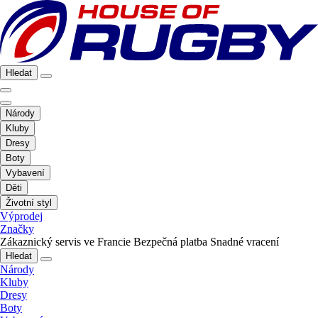
Hledat
Národy
Kluby
Dresy
Boty
Vybavení
Děti
Životní styl
Výprodej
Značky
Zákaznický servis ve Francie
Bezpečná platba
Snadné vracení
Hledat
Národy
Kluby
Dresy
Boty