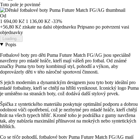
Toto pole je povinné
Od
1 694,00 Kč
1 136,00 Kč
-33%
+56,80 Kč
ziskate na dalsi objednavku
Pripsano po potvrzeni vasi
objednavky
Loading...
Popis
Fotbalové boty pro děti Puma Future Match FG/AG jsou speciálně
navrženy pro mladé hráče, kteří mají vášeň pro fotbal. Od známé
značky Puma tyto boty kombinují styl, pohodlí a výkon, aby
doprovázely děti v této náročné sportovní činnosti.
S jejich moderním a dynamickým designem jsou tyto boty ideální pro
mladé fotbalisty, kteří se chtějí na hřišti vyniknout. Iconický logo Puma
je umístěno na stranách boty, což dodává další stylový prvek.
Špička z syntetického materiálu poskytuje optimální podporu a dobrou
odolnost vůči opotřebení, což je nezbytné pro mladé hráče, kteří chtějí
hrát na všech typech hřišť. Kromě toho je podrážka z gumy navržena
tak, aby nabízela maximální přilnavost na mokrých nebo syntetických
hřištích.
Co se týče pohodlí, fotbalové boty Puma Future Match FG/AG mají