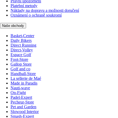
Právní upozornění
Platební metody
Náklady na dopravu a možnosti doručení
Oznámení o ochraně soukromí
Naše obchody
Basket-Center
Daily Bikers
Direct Running
Direct-Volley
Espace Golf
Foot-Store
Gallop Store
Golf and co
Handball-Store
La sellerie de Maé
Made in Paradis
Nauti-wave
On-Fight
Padel-Expert
Pecheur-Store
Pet and Garden
Slowood Interior
Smash-Expert