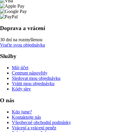
Doprava a vrácení
30 dní na rozmyšlenou
Vraťte svou objednávku
Služby
Můj účet
Centrum nápovědy
Sledovat mou objednávku
Vrátit mou objednávku
Kódy slev
O nás
Kdo jsme?
Kontaktujte nás
Všeobecné obchodní podmínky
Vrácení a vrácení peněz