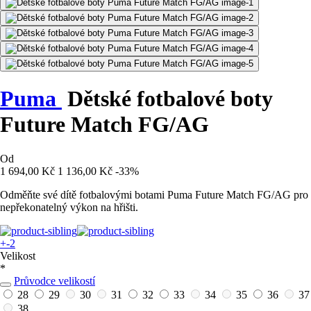
Puma
Dětské fotbalové boty
Future Match FG/AG
Od
1 694,00 Kč
1 136,00 Kč
-33%
Odměňte své dítě fotbalovými botami Puma Future Match FG/AG pro
nepřekonatelný výkon na hřišti.
+-2
Velikost
*
Průvodce velikostí
28
29
30
31
32
33
34
35
36
37
38