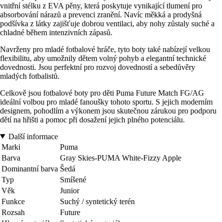
vnitřní stélku z EVA pěny, která poskytuje vynikající tlumení pro
absorbování nárazů a prevenci zranění. Navíc měkká a prodyšná
podšívka z látky zajišťuje dobrou ventilaci, aby nohy zůstaly suché a
chladné během intenzivních zápasů.
Navrženy pro mladé fotbalové hráče, tyto boty také nabízejí velkou
flexibilitu, aby umožnily dětem volný pohyb a elegantní technické
dovednosti. Jsou perfektní pro rozvoj dovedností a sebedůvěry
mladých fotbalistů.
Celkově jsou fotbalové boty pro děti Puma Future Match FG/AG
ideální volbou pro mladé fanoušky tohoto sportu. S jejich moderním
designem, pohodlím a výkonem jsou skutečnou zárukou pro podporu
dětí na hřišti a pomoc při dosažení jejich plného potenciálu.
Další informace
Marki
Puma
Barva
Gray Skies-PUMA White-Fizzy Apple
Dominantní barva
Šedá
Typ
Smíšené
Věk
Junior
Funkce
Suchý / syntetický terén
Rozsah
Future