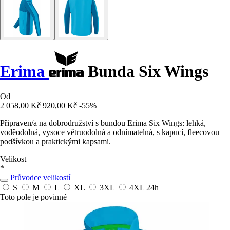
Erima
Bunda Six Wings
Od
2 058,00 Kč
920,00 Kč
-55%
Připraven/a na dobrodružství s bundou Erima Six Wings: lehká,
voděodolná, vysoce větruodolná a odnímatelná, s kapucí, fleecovou
podšívkou a praktickými kapsami.
Velikost
*
Průvodce velikostí
S
M
L
XL
3XL
4XL
24h
Toto pole je povinné