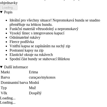
objednavky
Loading...
Popis
Ideální pro všechny situace! Nepromokavá bunda se snadno
přeměňuje na lehkou bundu.
Funkční materiál větruodolný a nepromokavý
Vysoký límec s integrovanou kapucí
Odnímatelné rukávy
Fleece podšívka
Vnitřní kapsa se zapínáním na suchý zip
Postranní kapsy na zip
Elastické okraje na rukávech
Spodní část bundy se stahovací šňůrkou
Další informace
Marki
Erima
Barva
curaçao/mykonos
Dominantní barva
Modrá
Typ
Muž
Věk
Dospělý
Loading...
Loading...