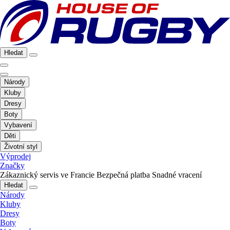
Hledat
Národy
Kluby
Dresy
Boty
Vybavení
Děti
Životní styl
Výprodej
Značky
Zákaznický servis ve Francie
Bezpečná platba
Snadné vracení
Hledat
Národy
Kluby
Dresy
Boty