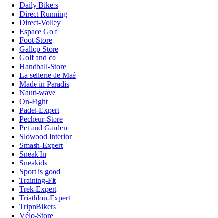
Daily Bikers
Direct Running
Direct-Volley
Espace Golf
Foot-Store
Gallop Store
Golf and co
Handball-Store
La sellerie de Maé
Made in Paradis
Nauti-wave
On-Fight
Padel-Expert
Pecheur-Store
Pet and Garden
Slowood Interior
Smash-Expert
Sneak'In
Sneakids
Sport is good
Training-Fit
Trek-Expert
Triathlon-Expert
TripnBikers
Vélo-Store