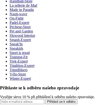
Handball-Store
La sellerie de Maé
Made in Paradis
Nauti-wave
On-Fight
Padel-Expert
Pecheur-Store
Pet and Garden
Slowood Interior
Smash-Expert
Sneak'In
Sneakids
Sport is good
Training-Fit
Trek-Expert
Triathlon-Expert
TripnBikers
Vélo-Store
Winter-Expert
Přihlaste se k odběru našeho zpravodaje
Využijte slevu 10 % při přihlášení k odběru našeho zpravodaje.
Přihlásit se k odběru