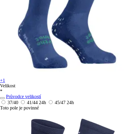
+1
Velikost
*
Průvodce velikostí
37/40
41/44
24h
45/47
24h
Toto pole je povinné