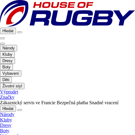
Hledat
Národy
Kluby
Dresy
Boty
Vybavení
Děti
Životní styl
Výprodej
Značky
Zákaznický servis ve Francie
Bezpečná platba
Snadné vracení
Hledat
Národy
Kluby
Dresy
Boty