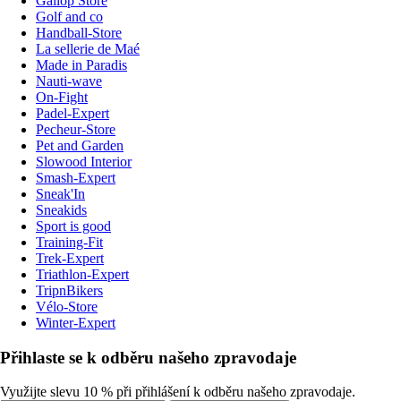
Gallop Store
Golf and co
Handball-Store
La sellerie de Maé
Made in Paradis
Nauti-wave
On-Fight
Padel-Expert
Pecheur-Store
Pet and Garden
Slowood Interior
Smash-Expert
Sneak'In
Sneakids
Sport is good
Training-Fit
Trek-Expert
Triathlon-Expert
TripnBikers
Vélo-Store
Winter-Expert
Přihlaste se k odběru našeho zpravodaje
Využijte slevu 10 % při přihlášení k odběru našeho zpravodaje.