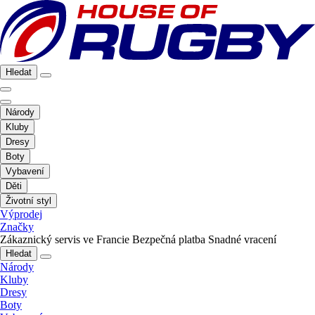
Hledat
Národy
Kluby
Dresy
Boty
Vybavení
Děti
Životní styl
Výprodej
Značky
Zákaznický servis ve Francie
Bezpečná platba
Snadné vracení
Hledat
Národy
Kluby
Dresy
Boty