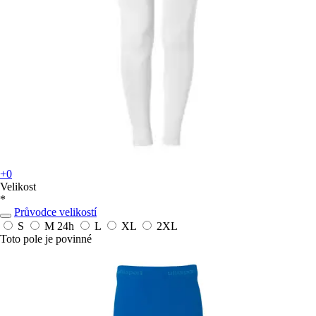
+0
Velikost
*
Průvodce velikostí
S
M
24h
L
XL
2XL
Toto pole je povinné