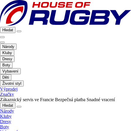
Hledat
Národy
Kluby
Dresy
Boty
Vybavení
Děti
Životní styl
Výprodej
Značky
Zákaznický servis ve Francie
Bezpečná platba
Snadné vracení
Hledat
Národy
Kluby
Dresy
Boty