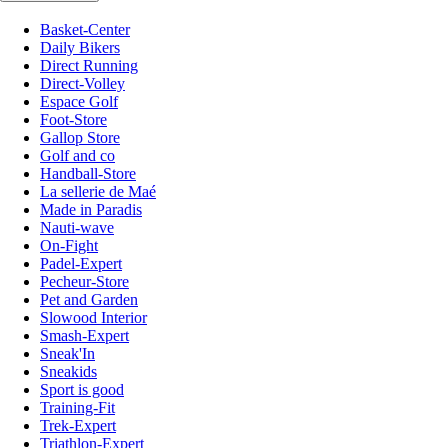
Basket-Center
Daily Bikers
Direct Running
Direct-Volley
Espace Golf
Foot-Store
Gallop Store
Golf and co
Handball-Store
La sellerie de Maé
Made in Paradis
Nauti-wave
On-Fight
Padel-Expert
Pecheur-Store
Pet and Garden
Slowood Interior
Smash-Expert
Sneak'In
Sneakids
Sport is good
Training-Fit
Trek-Expert
Triathlon-Expert