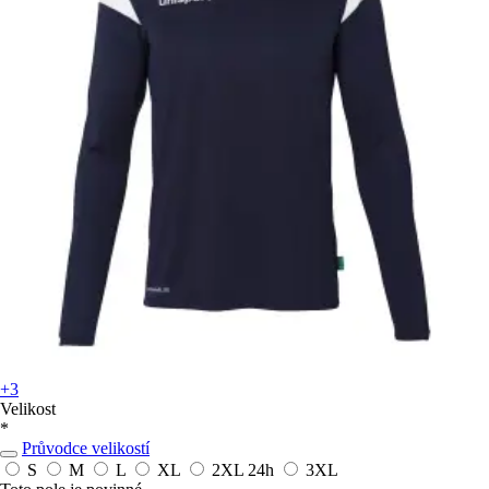
+3
Velikost
*
Průvodce velikostí
S
M
L
XL
2XL
24h
3XL