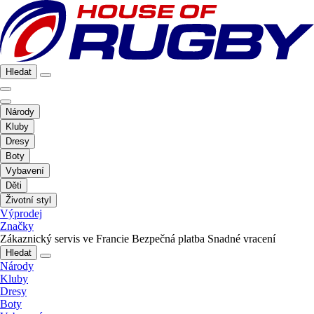
Hledat
Národy
Kluby
Dresy
Boty
Vybavení
Děti
Životní styl
Výprodej
Značky
Zákaznický servis ve Francie
Bezpečná platba
Snadné vracení
Hledat
Národy
Kluby
Dresy
Boty