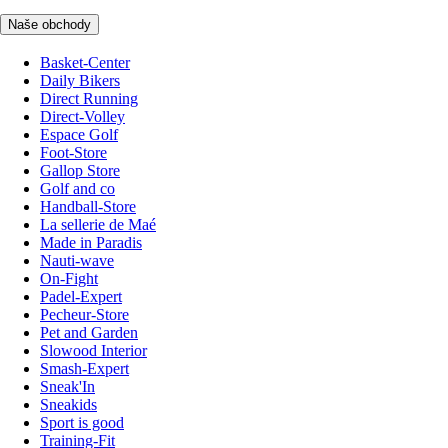
Naše obchody
Basket-Center
Daily Bikers
Direct Running
Direct-Volley
Espace Golf
Foot-Store
Gallop Store
Golf and co
Handball-Store
La sellerie de Maé
Made in Paradis
Nauti-wave
On-Fight
Padel-Expert
Pecheur-Store
Pet and Garden
Slowood Interior
Smash-Expert
Sneak'In
Sneakids
Sport is good
Training-Fit