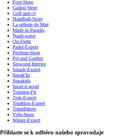
Foot-Store
Gallop Store
Golf and co
Handball-Store
La sellerie de Maé
Made in Paradis
Nauti-wave
On-Fight
Padel-Expert
Pecheur-Store
Pet and Garden
Slowood Interior
Smash-Expert
Sneak'In
Sneakids
Sport is good
Training-Fit
Trek-Expert
Triathlon-Expert
TripnBikers
Vélo-Store
Winter-Expert
Přihlaste se k odběru našeho zpravodaje