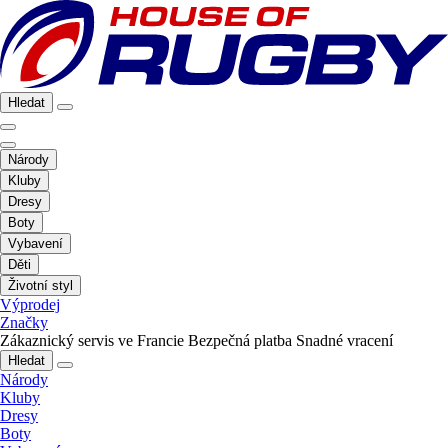
Hledat
Národy
Kluby
Dresy
Boty
Vybavení
Děti
Životní styl
Výprodej
Značky
Zákaznický servis ve Francie
Bezpečná platba
Snadné vracení
Hledat
Národy
Kluby
Dresy
Boty