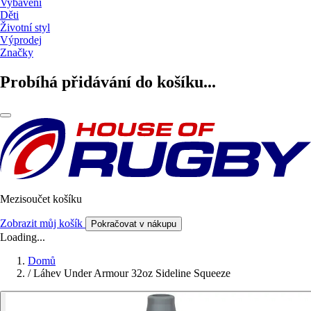
Vybavení
Děti
Životní styl
Výprodej
Značky
Probíhá přidávání do košíku...
Mezisoučet košíku
Zobrazit můj košík
Pokračovat v nákupu
Loading...
Domů
/
Láhev Under Armour 32oz Sideline Squeeze