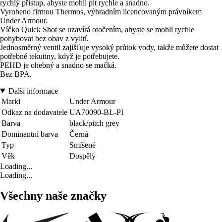
rychlý přístup, abyste mohli pít rychle a snadno.
Vyrobeno firmou Thermos, výhradním licencovaným právníkem
Under Armour.
Víčko Quick Shot se uzavírá otočením, abyste se mohli rychle
pohybovat bez obav z vylití.
Jednosměrný ventil zajišťuje vysoký průtok vody, takže můžete dostat
potřebné tekutiny, když je potřebujete.
PEHD je ohebný a snadno se mačká.
Bez BPA.
Další informace
Marki
Under Armour
Odkaz na dodavatele
UA70090-BL-PI
Barva
black/pitch grey
Dominantní barva
Černá
Typ
Smíšené
Věk
Dospělý
Loading...
Loading...
Všechny naše značky