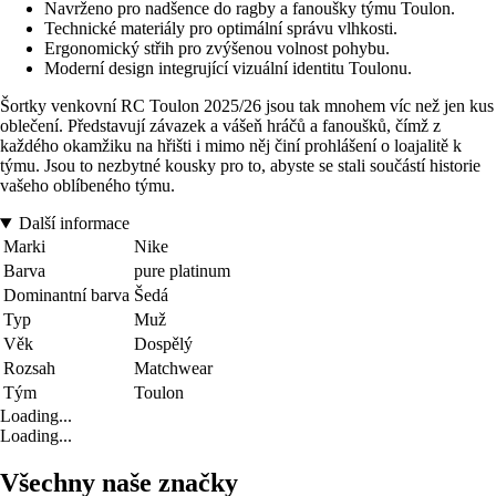
Navrženo pro nadšence do ragby a fanoušky týmu Toulon.
Technické materiály pro optimální správu vlhkosti.
Ergonomický střih pro zvýšenou volnost pohybu.
Moderní design integrující vizuální identitu Toulonu.
Šortky venkovní RC Toulon 2025/26 jsou tak mnohem víc než jen kus
oblečení. Představují závazek a vášeň hráčů a fanoušků, čímž z
každého okamžiku na hřišti i mimo něj činí prohlášení o loajalitě k
týmu. Jsou to nezbytné kousky pro to, abyste se stali součástí historie
vašeho oblíbeného týmu.
Další informace
Marki
Nike
Barva
pure platinum
Dominantní barva
Šedá
Typ
Muž
Věk
Dospělý
Rozsah
Matchwear
Tým
Toulon
Loading...
Loading...
Všechny naše značky