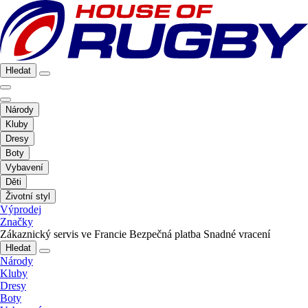
Hledat
Národy
Kluby
Dresy
Boty
Vybavení
Děti
Životní styl
Výprodej
Značky
Zákaznický servis ve Francie
Bezpečná platba
Snadné vracení
Hledat
Národy
Kluby
Dresy
Boty