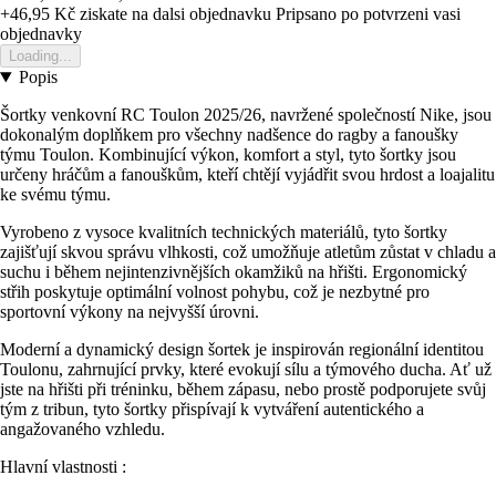
+46,95 Kč
ziskate na dalsi objednavku
Pripsano po potvrzeni vasi
objednavky
Loading...
Popis
Šortky venkovní RC Toulon 2025/26, navržené společností Nike, jsou
dokonalým doplňkem pro všechny nadšence do ragby a fanoušky
týmu Toulon. Kombinující výkon, komfort a styl, tyto šortky jsou
určeny hráčům a fanouškům, kteří chtějí vyjádřit svou hrdost a loajalitu
ke svému týmu.
Vyrobeno z vysoce kvalitních technických materiálů, tyto šortky
zajišťují skvou správu vlhkosti, což umožňuje atletům zůstat v chladu a
suchu i během nejintenzivnějších okamžiků na hřišti. Ergonomický
střih poskytuje optimální volnost pohybu, což je nezbytné pro
sportovní výkony na nejvyšší úrovni.
Moderní a dynamický design šortek je inspirován regionální identitou
Toulonu, zahrnující prvky, které evokují sílu a týmového ducha. Ať už
jste na hřišti při tréninku, během zápasu, nebo prostě podporujete svůj
tým z tribun, tyto šortky přispívají k vytváření autentického a
angažovaného vzhledu.
Hlavní vlastnosti :