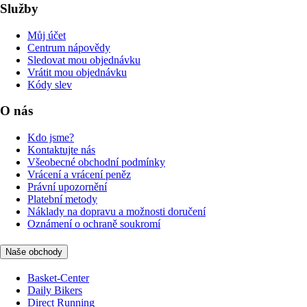
Služby
Můj účet
Centrum nápovědy
Sledovat mou objednávku
Vrátit mou objednávku
Kódy slev
O nás
Kdo jsme?
Kontaktujte nás
Všeobecné obchodní podmínky
Vrácení a vrácení peněz
Právní upozornění
Platební metody
Náklady na dopravu a možnosti doručení
Oznámení o ochraně soukromí
Naše obchody
Basket-Center
Daily Bikers
Direct Running