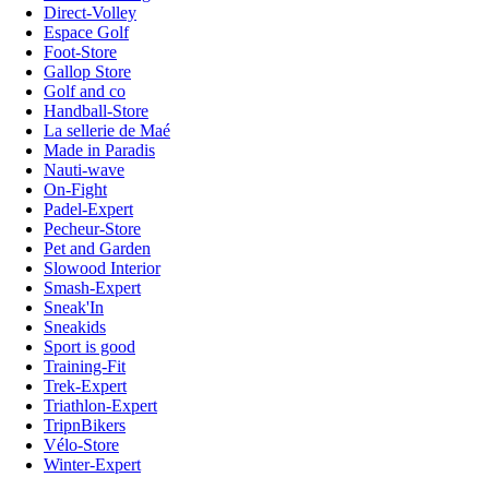
Direct-Volley
Espace Golf
Foot-Store
Gallop Store
Golf and co
Handball-Store
La sellerie de Maé
Made in Paradis
Nauti-wave
On-Fight
Padel-Expert
Pecheur-Store
Pet and Garden
Slowood Interior
Smash-Expert
Sneak'In
Sneakids
Sport is good
Training-Fit
Trek-Expert
Triathlon-Expert
TripnBikers
Vélo-Store
Winter-Expert