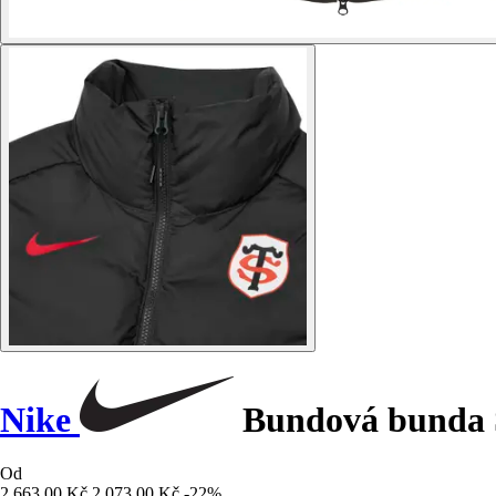
Nike
Bundová bunda S
Od
2 663,00 Kč
2 073,00 Kč
-22%