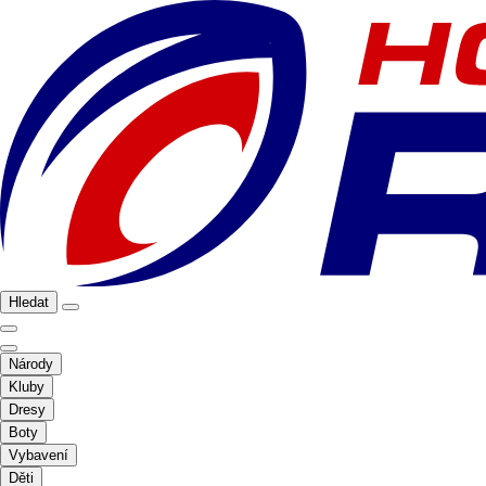
Hledat
Národy
Kluby
Dresy
Boty
Vybavení
Děti