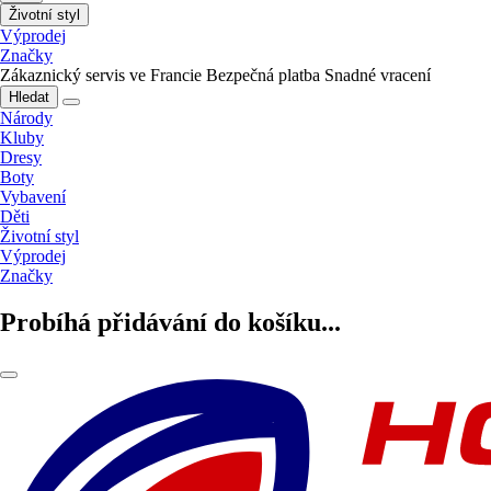
Životní styl
Výprodej
Značky
Zákaznický servis ve Francie
Bezpečná platba
Snadné vracení
Hledat
Národy
Kluby
Dresy
Boty
Vybavení
Děti
Životní styl
Výprodej
Značky
Probíhá přidávání do košíku...