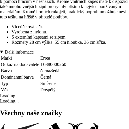
k pomoci hráčům v nesnázích. Kromě vnitřních kapes máte k dispozici
také mnoho vnějších zipů pro rychlý přístup k nejvíce používaným
materiálům. Kromě horních rukojetí, praktický popruh umožňuje nést
tuto tašku na hřiště v případě potřeby.
Víceúčelová taška.
Vyrobena z nylonu.
S externími kapsami se zipem.
Rozměry 28 cm výška, 55 cm hloubka, 36 cm šířka.
Další informace
Marki
Errea
Odkaz na dodavatele
T0380000260
Barva
černá/šedá
Dominantní barva
Černá
Typ
Smíšené
Věk
Dospělý
Loading...
Loading...
Všechny naše značky