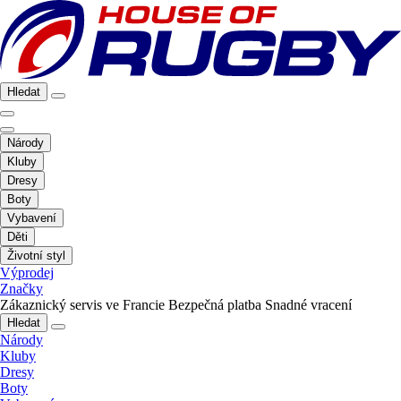
Hledat
Národy
Kluby
Dresy
Boty
Vybavení
Děti
Životní styl
Výprodej
Značky
Zákaznický servis ve Francie
Bezpečná platba
Snadné vracení
Hledat
Národy
Kluby
Dresy
Boty