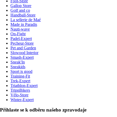
Foot-Store
Gallop Store
Golf and co
Handball-Store
La sellerie de Maé
Made in Paradis
Nauti-wave
On-Fight
Padel-Expert
Pecheur-Store
Pet and Garden
Slowood Interior
Smash-Expert
Sneak'In
Sneakids
Sport is good
Training-Fit
Trek-Expert
Triathlon-Expert
TripnBikers
Vélo-Store
Winter-Expert
Přihlaste se k odběru našeho zpravodaje