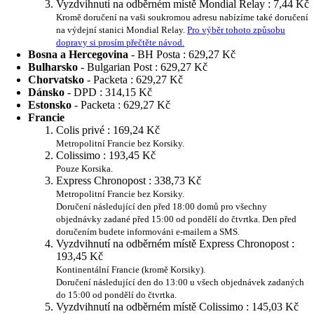
Vyzdvihnutí na odběrném místě Mondial Relay :
7,44 Kč
Kromě doručení na vaši soukromou adresu nabízíme také doručení
na výdejní stanici Mondial Relay.
Pro výběr tohoto způsobu
dopravy si prosím přečtěte návod.
Bosna a Hercegovina
- BH Posta :
629,27 Kč
Bulharsko
- Bulgarian Post :
629,27 Kč
Chorvatsko
- Packeta :
629,27 Kč
Dánsko
- DPD :
314,15 Kč
Estonsko
- Packeta :
629,27 Kč
Francie
Colis privé :
169,24 Kč
Metropolitní Francie bez Korsiky.
Colissimo :
193,45 Kč
Pouze Korsika.
Express Chronopost :
338,73 Kč
Metropolitní Francie bez Korsiky.
Doručení následující den před 18:00 domů pro všechny
objednávky zadané před 15:00 od pondělí do čtvrtka. Den před
doručením budete informováni e-mailem a SMS.
Vyzdvihnutí na odběrném místě Express Chronopost :
193,45 Kč
Kontinentální Francie (kromě Korsiky).
Doručení následující den do 13:00 u všech objednávek zadaných
do 15:00 od pondělí do čtvrtka.
Vyzdvihnutí na odběrném místě Colissimo :
145,03 Kč