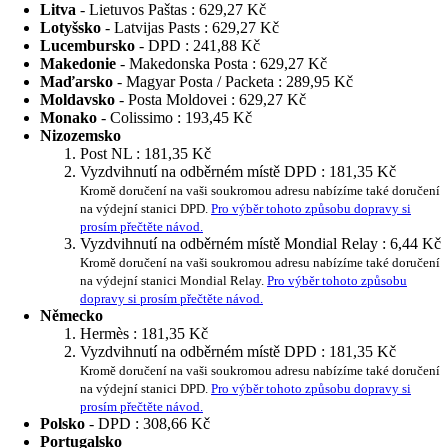
Litva
- Lietuvos Paštas :
629,27 Kč
Lotyšsko
- Latvijas Pasts :
629,27 Kč
Lucembursko
- DPD :
241,88 Kč
Makedonie
- Makedonska Posta :
629,27 Kč
Maďarsko
- Magyar Posta / Packeta :
289,95 Kč
Moldavsko
- Posta Moldovei :
629,27 Kč
Monako
- Colissimo :
193,45 Kč
Nizozemsko
Post NL :
181,35 Kč
Vyzdvihnutí na odběrném místě DPD :
181,35 Kč
Kromě doručení na vaši soukromou adresu nabízíme také doručení
na výdejní stanici DPD.
Pro výběr tohoto způsobu dopravy si
prosím přečtěte návod.
Vyzdvihnutí na odběrném místě Mondial Relay :
6,44 Kč
Kromě doručení na vaši soukromou adresu nabízíme také doručení
na výdejní stanici Mondial Relay.
Pro výběr tohoto způsobu
dopravy si prosím přečtěte návod.
Německo
Hermès :
181,35 Kč
Vyzdvihnutí na odběrném místě DPD :
181,35 Kč
Kromě doručení na vaši soukromou adresu nabízíme také doručení
na výdejní stanici DPD.
Pro výběr tohoto způsobu dopravy si
prosím přečtěte návod.
Polsko
- DPD :
308,66 Kč
Portugalsko