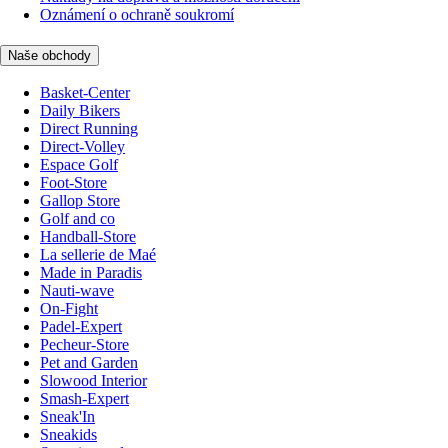
Oznámení o ochraně soukromí
Naše obchody
Basket-Center
Daily Bikers
Direct Running
Direct-Volley
Espace Golf
Foot-Store
Gallop Store
Golf and co
Handball-Store
La sellerie de Maé
Made in Paradis
Nauti-wave
On-Fight
Padel-Expert
Pecheur-Store
Pet and Garden
Slowood Interior
Smash-Expert
Sneak'In
Sneakids