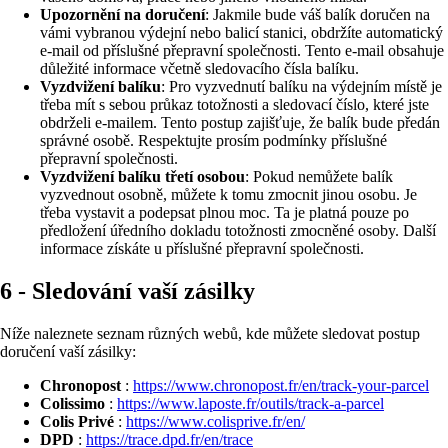
Upozornění na doručení
: Jakmile bude váš balík doručen na
vámi vybranou výdejní nebo balicí stanici, obdržíte automatický
e-mail od příslušné přepravní společnosti. Tento e-mail obsahuje
důležité informace včetně sledovacího čísla balíku.
Vyzdvižení balíku
: Pro vyzvednutí balíku na výdejním místě je
třeba mít s sebou průkaz totožnosti a sledovací číslo, které jste
obdrželi e-mailem. Tento postup zajišťuje, že balík bude předán
správné osobě. Respektujte prosím podmínky příslušné
přepravní společnosti.
Vyzdvižení balíku třetí osobou
: Pokud nemůžete balík
vyzvednout osobně, můžete k tomu zmocnit jinou osobu. Je
třeba vystavit a podepsat plnou moc. Ta je platná pouze po
předložení úředního dokladu totožnosti zmocněné osoby. Další
informace získáte u příslušné přepravní společnosti.
6 - Sledování vaší zásilky
Níže naleznete seznam různých webů, kde můžete sledovat postup
doručení vaší zásilky:
Chronopost
:
https://www.chronopost.fr/en/track-your-parcel
Colissimo
:
https://www.laposte.fr/outils/track-a-parcel
Colis Privé
:
https://www.colisprive.fr/en/
DPD
:
https://trace.dpd.fr/en/trace