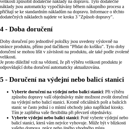
velikosti způsobit dodatečné náklady na dopravu. Tyto dodatečné
náklady jsou automaticky vypočítávány během nákupního procesu a
přičítají se ke standardním nákladům na dopravu. Informace o těchto
dodatečných nákladech najdete ve kroku 3 "Způsob dopravy".
4 - Doba doručení
Doby doručení pro jednotlivé položky jsou uvedeny výslovně na
stránce produktu, přímo pod tlačítkem "Přidat do košíku". Tyto doby
doručení se mohou lišit v závislosti na produktu, ale také podle zvolené
velikosti.
Je proto důležité vzít na vědomí, že při výběru velikosti produktu je
odpovídající doba doručení automaticky aktualizována.
5 - Doručení na výdejní nebo balicí stanici
Vyberte doručení na výdejní nebo balicí stanici
: Při výběru
způsobu dopravy vaší objednávky máte možnost zvolit doručení
na výdejní nebo balicí stanici. Kromě oficiálních pošt a balicích
stanic se často jedná i o místní obchody jako například kiosky.
Tím je zajištěna vaše flexibilita při převzetí objednávky.
Vyberte výdejní nebo balicí stanici
: Poté vyberte výdejní nebo
balicí stanici, která vám nejvíce vyhovuje. Může být v blízkosti
vašeho domova, práce nebo jiného vhodného místa.