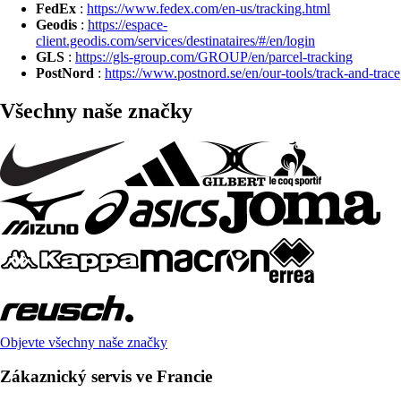
FedEx
:
https://www.fedex.com/en-us/tracking.html
Geodis
:
https://espace-
client.geodis.com/services/destinataires/#/en/login
GLS
:
https://gls-group.com/GROUP/en/parcel-tracking
PostNord
:
https://www.postnord.se/en/our-tools/track-and-trace
Všechny naše značky
Objevte všechny naše značky
Zákaznický servis ve Francie