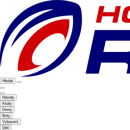
Hledat
Národy
Kluby
Dresy
Boty
Vybavení
Děti