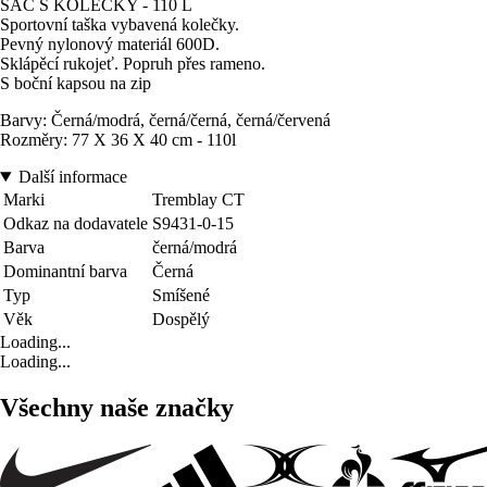
SAC S KOLEČKY - 110 L
Sportovní taška vybavená kolečky.
Pevný nylonový materiál 600D.
Sklápěcí rukojeť. Popruh přes rameno.
S boční kapsou na zip
Barvy: Černá/modrá, černá/černá, černá/červená
Rozměry: 77 X 36 X 40 cm - 110l
Další informace
Marki
Tremblay CT
Odkaz na dodavatele
S9431-0-15
Barva
černá/modrá
Dominantní barva
Černá
Typ
Smíšené
Věk
Dospělý
Loading...
Loading...
Všechny naše značky