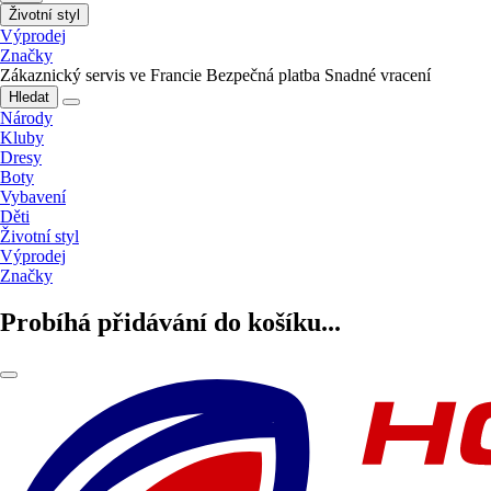
Životní styl
Výprodej
Značky
Zákaznický servis ve Francie
Bezpečná platba
Snadné vracení
Hledat
Národy
Kluby
Dresy
Boty
Vybavení
Děti
Životní styl
Výprodej
Značky
Probíhá přidávání do košíku...