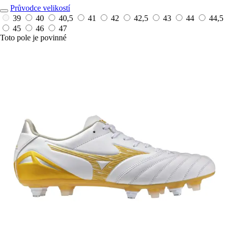
Průvodce velikostí
39
40
40,5
41
42
42,5
43
44
44,5
45
46
47
Toto pole je povinné