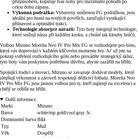
přizpůsobení, kopíruje tvar nohy pro maximální pohodlí po
celou dobu zápasu.
Výkonná podrážka:
Vybaveny smíšenou FG podrážkou, jsou
ideální pro hraní na tvrdých površích, zaručující vynikající
přilnavost a optimální trakci.
Technologie absorpce nárazů:
Tyto boty integrují technologie,
které snižují náraz při každém kroku, a chrání tak klouby hráčů.
Volbou Mizuno Morelia Neo IV Pro Mix FG se rozhodujete pro botu,
která vás doprovází v každém klíčovém momentu hry. Ať už jste na
pokraji vstřelení rozhodujícího gólu nebo provádíte strategický skluz,
tyto boty vám poskytnou potřebnou důvěru, abyste zazářili na hřišti.
Spojující tradici a inovaci, Mizuno se zavazuje dodávat modely, které
zlepšují výkonnost a zároveň respektují dědictví fotbalu. Morelia Neo
IV Pro Mix FG jsou jasnou volbou pro ty, kteří aspirují na excelenci a
chtějí se odlišit na hřišti.
Další informace
Marki
Mizuno
Barva
white/mp gold/cool gray 3c
Dominantní barva
Bílá
Typ
Muž
Věk
Dospělý