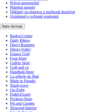
Právní upozornění
Platební metody
Náklady na dopravu a možnosti doručení
Oznámení o ochraně soukromí
Naše obchody
Basket-Center
Daily Bikers
Direct Running
Direct-Volley
Espace Golf
Foot-Store
Gallop Store
Golf and co
Handball-Store
La sellerie de Maé
Made in Paradis
Nauti-wave
On-Fight
Padel-Expert
Pecheur-Store
Pet and Garden
Slowood Interior