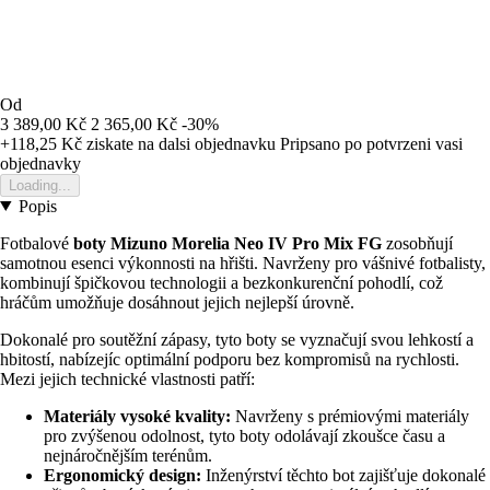
Od
3 389,00 Kč
2 365,00 Kč
-30%
+118,25 Kč
ziskate na dalsi objednavku
Pripsano po potvrzeni vasi
objednavky
Loading...
Popis
Fotbalové
boty Mizuno Morelia Neo IV Pro Mix FG
zosobňují
samotnou esenci výkonnosti na hřišti. Navrženy pro vášnivé fotbalisty,
kombinují špičkovou technologii a bezkonkurenční pohodlí, což
hráčům umožňuje dosáhnout jejich nejlepší úrovně.
Dokonalé pro soutěžní zápasy, tyto boty se vyznačují svou lehkostí a
hbitostí, nabízejíc optimální podporu bez kompromisů na rychlosti.
Mezi jejich technické vlastnosti patří:
Materiály vysoké kvality:
Navrženy s prémiovými materiály
pro zvýšenou odolnost, tyto boty odolávají zkoušce času a
nejnáročnějším terénům.
Ergonomický design:
Inženýrství těchto bot zajišťuje dokonalé