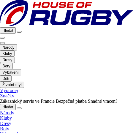
Hledat
Národy
Kluby
Dresy
Boty
Vybavení
Děti
Životní styl
Výprodej
Značky
Zákaznický servis ve Francie
Bezpečná platba
Snadné vracení
Hledat
Národy
Kluby
Dresy
Boty