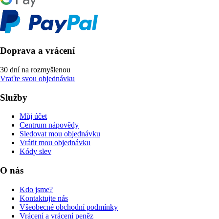
Doprava a vrácení
30 dní na rozmyšlenou
Vraťte svou objednávku
Služby
Můj účet
Centrum nápovědy
Sledovat mou objednávku
Vrátit mou objednávku
Kódy slev
O nás
Kdo jsme?
Kontaktujte nás
Všeobecné obchodní podmínky
Vrácení a vrácení peněz