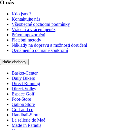
O nás
Kdo jsme?
Kontaktujte nás
Všeobecné obchodní podmínky
Vrácení a vrácení peněz
Právní upozornění
Platební metody
Náklady na dopravu a možnosti doručení
Oznámení o ochraně soukromí
Naše obchody
Basket-Center
Daily Bikers
Direct Running
Direct-Volley
Espace Golf
Foot-Store
Gallop Store
Golf and co
Handball-Store
La sellerie de Maé
Made in Paradis