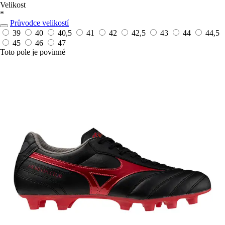
Velikost
*
Průvodce velikostí
39
40
40,5
41
42
42,5
43
44
44,5
45
46
47
Toto pole je povinné