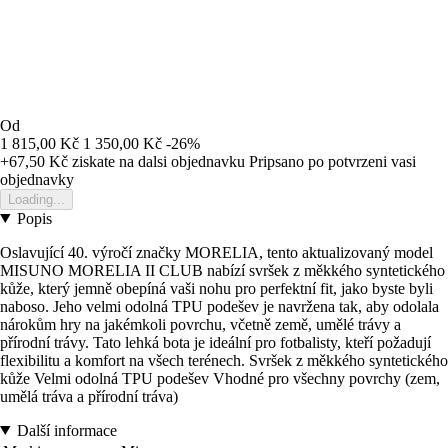
Od
1 815,00 Kč
1 350,00 Kč
-26%
+67,50 Kč
ziskate na dalsi objednavku
Pripsano po potvrzeni vasi
objednavky
Loading...
Popis
Oslavující 40. výročí značky MORELIA, tento aktualizovaný model
MISUNO MORELIA II CLUB nabízí svršek z měkkého syntetického
kůže, který jemně obepíná vaši nohu pro perfektní fit, jako byste byli
naboso. Jeho velmi odolná TPU podešev je navržena tak, aby odolala
nárokům hry na jakémkoli povrchu, včetně země, umělé trávy a
přírodní trávy. Tato lehká bota je ideální pro fotbalisty, kteří požadují
flexibilitu a komfort na všech terénech. Svršek z měkkého syntetického
kůže Velmi odolná TPU podešev Vhodné pro všechny povrchy (zem,
umělá tráva a přírodní tráva)
Další informace