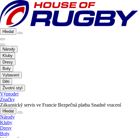
Hledat
Národy
Kluby
Dresy
Boty
Vybavení
Děti
Životní styl
Výprodej
Značky
Zákaznický servis ve Francie
Bezpečná platba
Snadné vracení
Hledat
Národy
Kluby
Dresy
Boty