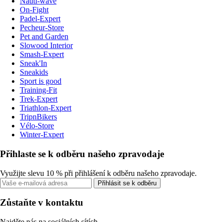
Nauti-wave
On-Fight
Padel-Expert
Pecheur-Store
Pet and Garden
Slowood Interior
Smash-Expert
Sneak'In
Sneakids
Sport is good
Training-Fit
Trek-Expert
Triathlon-Expert
TripnBikers
Vélo-Store
Winter-Expert
Přihlaste se k odběru našeho zpravodaje
Využijte slevu 10 % při přihlášení k odběru našeho zpravodaje.
Přihlásit se k odběru
Zůstaňte v kontaktu
Najděte nás na sociálních sítích