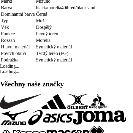
Marki
Mizuno
Barva
black/morelia40thred/blacksand
Dominantní barva
Černá
Typ
Muž
Věk
Dospělý
Funkce
Pevný terén
Rozsah
Morelia
Hlavní materiál
Syntetický materiál
Povrch obuvi
Tvrdý terén (FG)
Podrážka
Syntetický materiál
Loading...
Loading...
Všechny naše značky