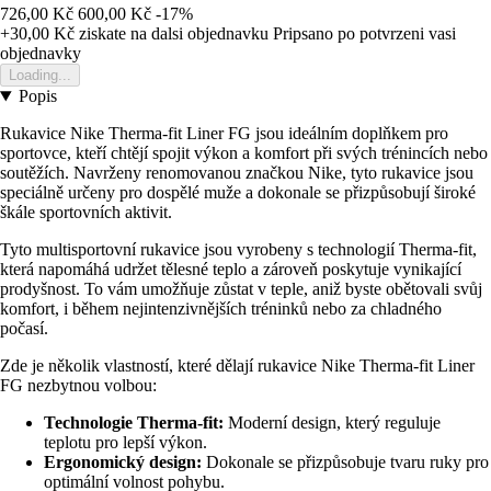
726,00 Kč
600,00 Kč
-17%
+30,00 Kč
ziskate na dalsi objednavku
Pripsano po potvrzeni vasi
objednavky
Loading...
Popis
Rukavice Nike Therma-fit Liner FG jsou ideálním doplňkem pro
sportovce, kteří chtějí spojit výkon a komfort při svých trénincích nebo
soutěžích. Navrženy renomovanou značkou Nike, tyto rukavice jsou
speciálně určeny pro dospělé muže a dokonale se přizpůsobují široké
škále sportovních aktivit.
Tyto multisportovní rukavice jsou vyrobeny s technologií Therma-fit,
která napomáhá udržet tělesné teplo a zároveň poskytuje vynikající
prodyšnost. To vám umožňuje zůstat v teple, aniž byste obětovali svůj
komfort, i během nejintenzivnějších tréninků nebo za chladného
počasí.
Zde je několik vlastností, které dělají rukavice Nike Therma-fit Liner
FG nezbytnou volbou:
Technologie Therma-fit:
Moderní design, který reguluje
teplotu pro lepší výkon.
Ergonomický design:
Dokonale se přizpůsobuje tvaru ruky pro
optimální volnost pohybu.