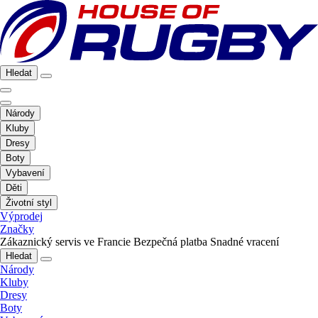
Hledat
Národy
Kluby
Dresy
Boty
Vybavení
Děti
Životní styl
Výprodej
Značky
Zákaznický servis ve Francie
Bezpečná platba
Snadné vracení
Hledat
Národy
Kluby
Dresy
Boty