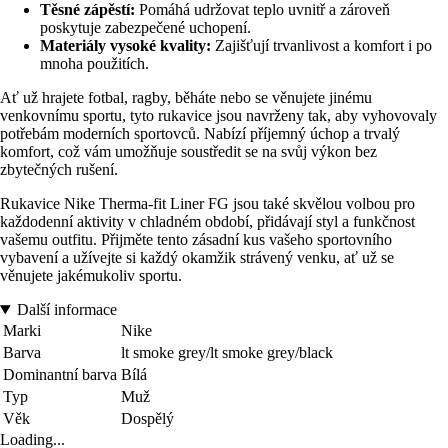
Těsné zápěstí:
Pomáhá udržovat teplo uvnitř a zároveň
poskytuje zabezpečené uchopení.
Materiály vysoké kvality:
Zajišťují trvanlivost a komfort i po
mnoha použitích.
Ať už hrajete fotbal, ragby, běháte nebo se věnujete jinému
venkovnímu sportu, tyto rukavice jsou navrženy tak, aby vyhovovaly
potřebám moderních sportovců. Nabízí příjemný úchop a trvalý
komfort, což vám umožňuje soustředit se na svůj výkon bez
zbytečných rušení.
Rukavice Nike Therma-fit Liner FG jsou také skvělou volbou pro
každodenní aktivity v chladném období, přidávají styl a funkčnost
vašemu outfitu. Přijměte tento zásadní kus vašeho sportovního
vybavení a užívejte si každý okamžik strávený venku, ať už se
věnujete jakémukoliv sportu.
Další informace
Marki
Nike
Barva
lt smoke grey/lt smoke grey/black
Dominantní barva
Bílá
Typ
Muž
Věk
Dospělý
Loading...