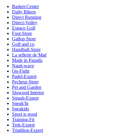
Basket-Center
Daily Bikers
Direct Running
Direct-Volley
Espace Golf
Foot-Store
Gallop Store
Golf and co
Handball-Store
La sellerie de Maé
Made in Paradis
Nauti-wave
On-Fight
Padel-Expert
Pecheur-Store
Pet and Garden
Slowood Interior
Smash-Expert
Sneak'In
Sneakids
Sport is good
Training-Fit
Trek-Expert
Triathlon-Expert