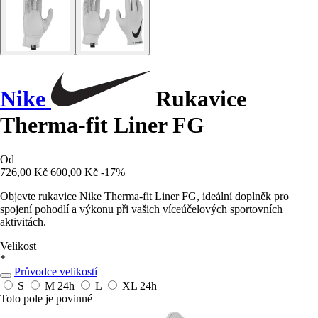
Nike
Rukavice
Therma-fit Liner FG
Od
726,00 Kč
600,00 Kč
-17%
Objevte rukavice Nike Therma-fit Liner FG, ideální doplněk pro
spojení pohodlí a výkonu při vašich víceúčelových sportovních
aktivitách.
Velikost
*
Průvodce velikostí
S
M
24h
L
XL
24h
Toto pole je povinné