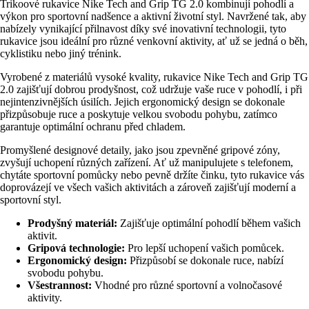
Trikoové rukavice Nike Tech and Grip TG 2.0 kombinují pohodlí a
výkon pro sportovní nadšence a aktivní životní styl. Navržené tak, aby
nabízely vynikající přilnavost díky své inovativní technologii, tyto
rukavice jsou ideální pro různé venkovní aktivity, ať už se jedná o běh,
cyklistiku nebo jiný trénink.
Vyrobené z materiálů vysoké kvality, rukavice Nike Tech and Grip TG
2.0 zajišťují dobrou prodyšnost, což udržuje vaše ruce v pohodlí, i při
nejintenzivnějších úsilích. Jejich ergonomický design se dokonale
přizpůsobuje ruce a poskytuje velkou svobodu pohybu, zatímco
garantuje optimální ochranu před chladem.
Promyšlené designové detaily, jako jsou zpevněné gripové zóny,
zvyšují uchopení různých zařízení. Ať už manipulujete s telefonem,
chytáte sportovní pomůcky nebo pevně držíte činku, tyto rukavice vás
doprovázejí ve všech vašich aktivitách a zároveň zajišťují moderní a
sportovní styl.
Prodyšný materiál:
Zajišťuje optimální pohodlí během vašich
aktivit.
Gripová technologie:
Pro lepší uchopení vašich pomůcek.
Ergonomický design:
Přizpůsobí se dokonale ruce, nabízí
svobodu pohybu.
Všestrannost:
Vhodné pro různé sportovní a volnočasové
aktivity.