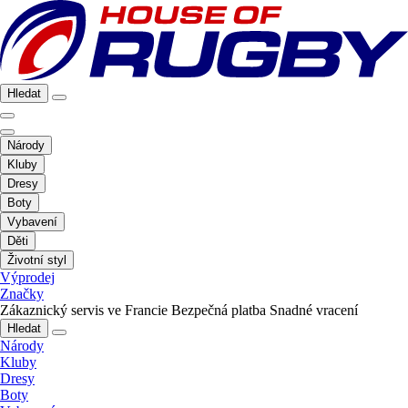
Hledat
Národy
Kluby
Dresy
Boty
Vybavení
Děti
Životní styl
Výprodej
Značky
Zákaznický servis ve Francie
Bezpečná platba
Snadné vracení
Hledat
Národy
Kluby
Dresy
Boty