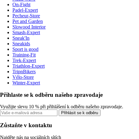
On-Fight
Padel-Expert
Pecheur-Store
Pet and Garden
Slowood Interior
Smash-Expert
Sneak'In
Sneakids
Sport is good
Training-Fit
Trek-Expert
Triathlon-Expert
TripnBikers
Vélo-Store
Winter-Expert
Přihlaste se k odběru našeho zpravodaje
Využijte slevu 10 % při přihlášení k odběru našeho zpravodaje.
Přihlásit se k odběru
Zůstaňte v kontaktu
Najděte nás na sociálních sítích