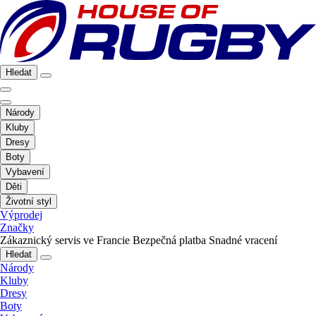
Hledat
Národy
Kluby
Dresy
Boty
Vybavení
Děti
Životní styl
Výprodej
Značky
Zákaznický servis ve Francie
Bezpečná platba
Snadné vracení
Hledat
Národy
Kluby
Dresy
Boty