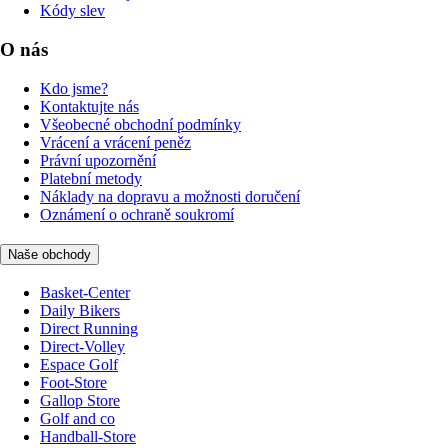
Kódy slev
O nás
Kdo jsme?
Kontaktujte nás
Všeobecné obchodní podmínky
Vrácení a vrácení peněz
Právní upozornění
Platební metody
Náklady na dopravu a možnosti doručení
Oznámení o ochraně soukromí
Naše obchody
Basket-Center
Daily Bikers
Direct Running
Direct-Volley
Espace Golf
Foot-Store
Gallop Store
Golf and co
Handball-Store