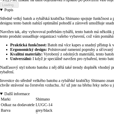
Loading...
Popis
Středně velký batoh a rybářská krabička Shimano spojuje funkčnost a p
designu tento batoh nabízí optimální pohodlí a zároveň umožňuje snad
Navržen tak, aby vyhovoval potřebám rybářů, tento batoh má několik pr
tento produkt usnadňuje organizaci vašeho vybavení, což vám pomáhá sous
Praktická funkčnost:
Batoh má více kapes a snadný přístup k 
Ergonomický design:
Polstrované ramenní popruhy a síťovaný za
Kvalitní materiály:
Vyrobený z odolných materiálů, tento batoh 
Univerzální:
I když je speciálně navržen pro rybaření, tento bato
Nadčasový styl tohoto batohu z něj dělá také trendy doplněk vhodný pr
rybaření.
Investice do středně velkého batohu a rybářské krabičky Shimano znamen
chvíle strávené na čerstvém vzduchu. Ať už jste na břehu řeky nebo u j
Další informace
Marki
Shimano
Odkaz na dodavatele
LUGC-14
Barva
grey/black