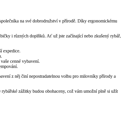
o společníka na své dobrodružství v přírodě. Díky ergonomickému
bičky i různých doplňků. Ať už jste začínající nebo zkušený rybář,
í expedice.
u.
l vaše cenné vybavení.
 kempování.
avení z něj činí nepostradatelnou volbu pro milovníky přírody a
še rybářské zážitky budou obohaceny, což vám umožní plně si užít