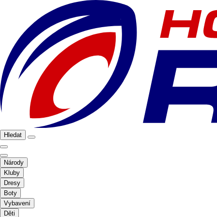
Hledat
Národy
Kluby
Dresy
Boty
Vybavení
Děti