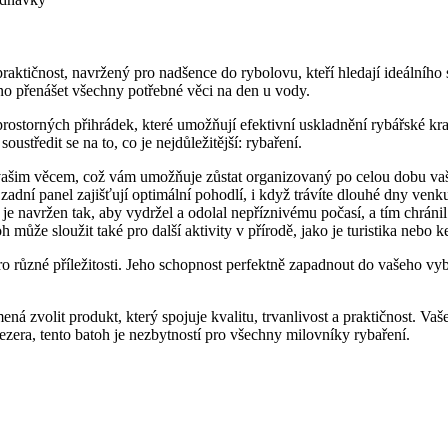
raktičnost, navržený pro nadšence do rybolovu, kteří hledají ideálníh
no přenášet všechny potřebné věci na den u vody.
ostorných přihrádek, které umožňují efektivní uskladnění rybářské kra
tředit se na to, co je nejdůležitější: rybaření.
vašim věcem, což vám umožňuje zůstat organizovaný po celou dobu vaš
dní panel zajišťují optimální pohodlí, i když trávíte dlouhé dny venk
je navržen tak, aby vydržel a odolal nepříznivému počasí, a tím chráni
h může sloužit také pro další aktivity v přírodě, jako je turistika nebo
o různé příležitosti. Jeho schopnost perfektně zapadnout do vašeho vyb
á zvolit produkt, který spojuje kvalitu, trvanlivost a praktičnost. Va
ezera, tento batoh je nezbytností pro všechny milovníky rybaření.