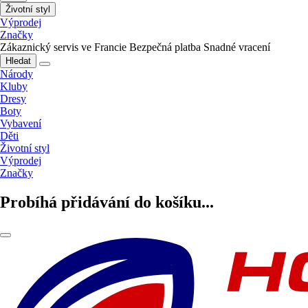
Životní styl
Výprodej
Značky
Zákaznický servis ve Francie
Bezpečná platba
Snadné vracení
Hledat
Národy
Kluby
Dresy
Boty
Vybavení
Děti
Životní styl
Výprodej
Značky
Probíhá přidávání do košíku...