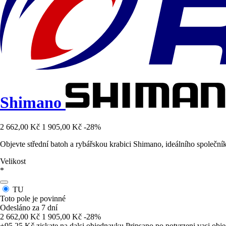
Shimano
2 662,00 Kč
1 905,00 Kč
-28%
Objevte střední batoh a rybářskou krabici Shimano, ideálního společník
Velikost
*
TU
Toto pole je povinné
Odesláno za 7 dní
2 662,00 Kč
1 905,00 Kč
-28%
+95,25 Kč
ziskate na dalsi objednavku
Pripsano po potvrzeni vasi obj