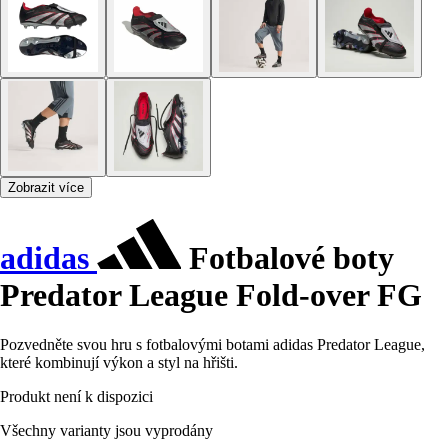
Zobrazit více
adidas
Fotbalové boty
Predator League Fold-over FG
Pozvedněte svou hru s fotbalovými botami adidas Predator League,
které kombinují výkon a styl na hřišti.
Produkt není k dispozici
Všechny varianty jsou vyprodány