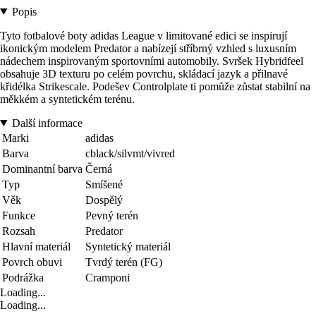
Popis
Tyto fotbalové boty adidas League v limitované edici se inspirují
ikonickým modelem Predator a nabízejí stříbrný vzhled s luxusním
nádechem inspirovaným sportovními automobily. Svršek Hybridfeel
obsahuje 3D texturu po celém povrchu, skládací jazyk a přilnavé
křidélka Strikescale. Podešev Controlplate ti pomůže zůstat stabilní na
měkkém a syntetickém terénu.
Další informace
Marki
adidas
Barva
cblack/silvmt/vivred
Dominantní barva
Černá
Typ
Smíšené
Věk
Dospělý
Funkce
Pevný terén
Rozsah
Predator
Hlavní materiál
Syntetický materiál
Povrch obuvi
Tvrdý terén (FG)
Podrážka
Cramponi
Loading...
Loading...