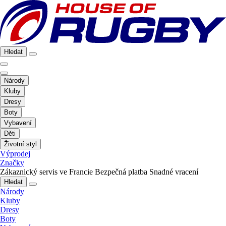
Hledat
Národy
Kluby
Dresy
Boty
Vybavení
Děti
Životní styl
Výprodej
Značky
Zákaznický servis ve Francie
Bezpečná platba
Snadné vracení
Hledat
Národy
Kluby
Dresy
Boty