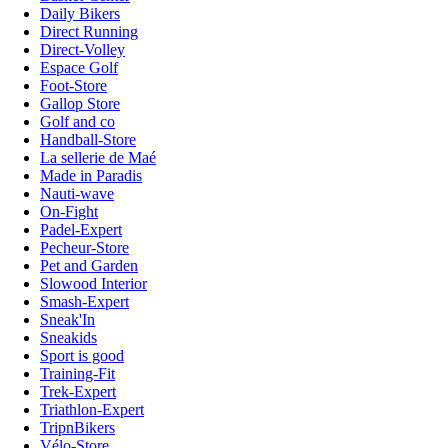
Daily Bikers
Direct Running
Direct-Volley
Espace Golf
Foot-Store
Gallop Store
Golf and co
Handball-Store
La sellerie de Maé
Made in Paradis
Nauti-wave
On-Fight
Padel-Expert
Pecheur-Store
Pet and Garden
Slowood Interior
Smash-Expert
Sneak'In
Sneakids
Sport is good
Training-Fit
Trek-Expert
Triathlon-Expert
TripnBikers
Vélo-Store