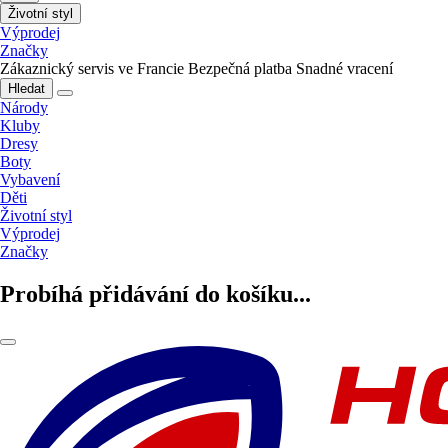
Životní styl
Výprodej
Značky
Zákaznický servis ve Francie
Bezpečná platba
Snadné vracení
Hledat
Národy
Kluby
Dresy
Boty
Vybavení
Děti
Životní styl
Výprodej
Značky
Probíhá přidávání do košíku...