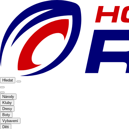
Hledat
Národy
Kluby
Dresy
Boty
Vybavení
Děti