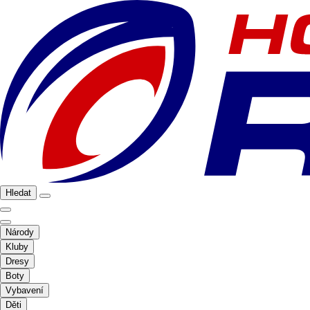
Hledat
Národy
Kluby
Dresy
Boty
Vybavení
Děti