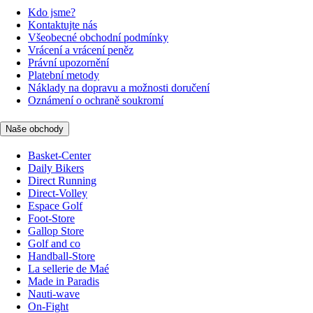
Kdo jsme?
Kontaktujte nás
Všeobecné obchodní podmínky
Vrácení a vrácení peněz
Právní upozornění
Platební metody
Náklady na dopravu a možnosti doručení
Oznámení o ochraně soukromí
Naše obchody
Basket-Center
Daily Bikers
Direct Running
Direct-Volley
Espace Golf
Foot-Store
Gallop Store
Golf and co
Handball-Store
La sellerie de Maé
Made in Paradis
Nauti-wave
On-Fight