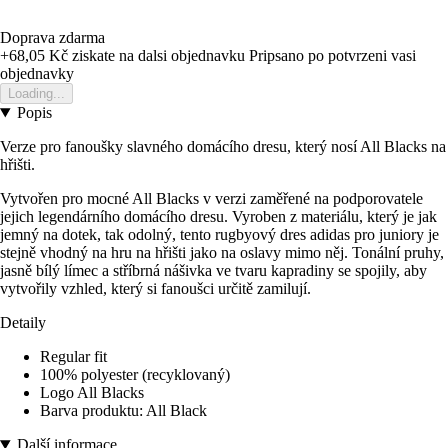
Doprava zdarma
+68,05 Kč
ziskate na dalsi objednavku
Pripsano po potvrzeni vasi
objednavky
Loading...
Popis
Verze pro fanoušky slavného domácího dresu, který nosí All Blacks na
hřišti.
Vytvořen pro mocné All Blacks v verzi zaměřené na podporovatele
jejich legendárního domácího dresu. Vyroben z materiálu, který je jak
jemný na dotek, tak odolný, tento rugbyový dres adidas pro juniory je
stejně vhodný na hru na hřišti jako na oslavy mimo něj. Tonální pruhy,
jasně bílý límec a stříbrná nášivka ve tvaru kapradiny se spojily, aby
vytvořily vzhled, který si fanoušci určitě zamilují.
Detaily
Regular fit
100% polyester (recyklovaný)
Logo All Blacks
Barva produktu: All Black
Další informace