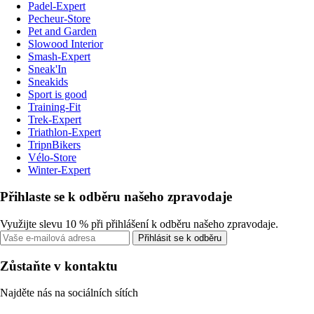
Padel-Expert
Pecheur-Store
Pet and Garden
Slowood Interior
Smash-Expert
Sneak'In
Sneakids
Sport is good
Training-Fit
Trek-Expert
Triathlon-Expert
TripnBikers
Vélo-Store
Winter-Expert
Přihlaste se k odběru našeho zpravodaje
Využijte slevu 10 % při přihlášení k odběru našeho zpravodaje.
Přihlásit se k odběru
Zůstaňte v kontaktu
Najděte nás na sociálních sítích