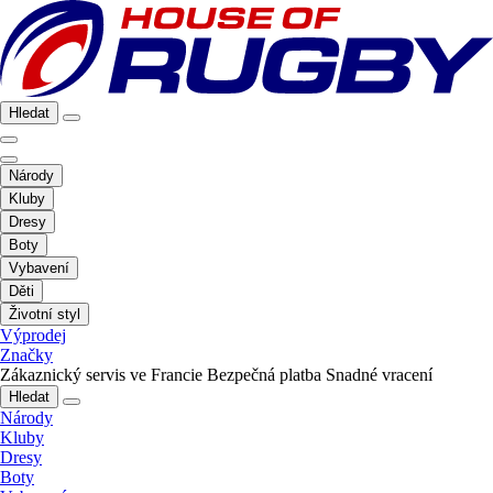
Hledat
Národy
Kluby
Dresy
Boty
Vybavení
Děti
Životní styl
Výprodej
Značky
Zákaznický servis ve Francie
Bezpečná platba
Snadné vracení
Hledat
Národy
Kluby
Dresy
Boty