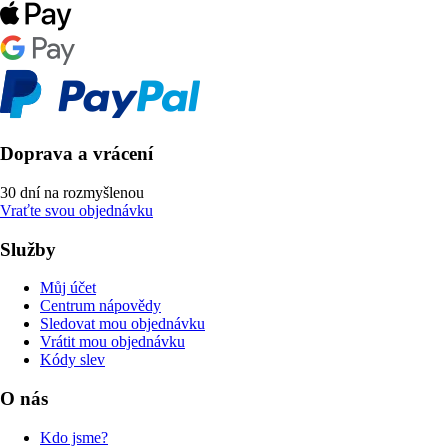
Doprava a vrácení
30 dní na rozmyšlenou
Vraťte svou objednávku
Služby
Můj účet
Centrum nápovědy
Sledovat mou objednávku
Vrátit mou objednávku
Kódy slev
O nás
Kdo jsme?