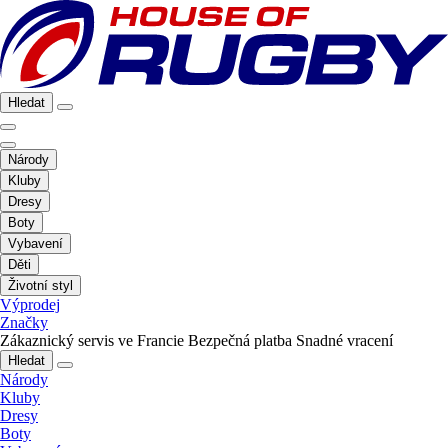
Hledat
Národy
Kluby
Dresy
Boty
Vybavení
Děti
Životní styl
Výprodej
Značky
Zákaznický servis ve Francie
Bezpečná platba
Snadné vracení
Hledat
Národy
Kluby
Dresy
Boty