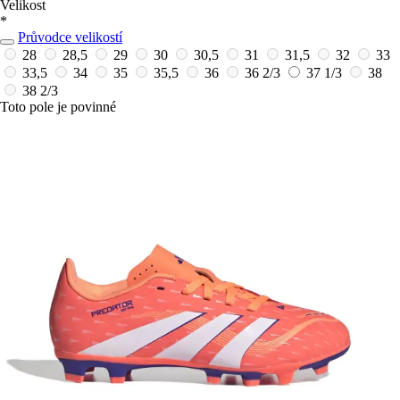
Velikost
*
Průvodce velikostí
28
28,5
29
30
30,5
31
31,5
32
33
33,5
34
35
35,5
36
36 2/3
37 1/3
38
38 2/3
Toto pole je povinné