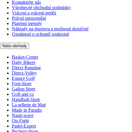
Kontaktujte nás
Všeobecné obchodní podmínky
Vrácení a vrácení peněz
Právní upozornění
Platební metody
Náklady na dopravu a možnosti doručení
Oznámení o ochraně soukromí
Naše obchody
Basket-Center
Daily Bikers
Direct Running
Direct-Volley
Espace Golf
Foot-Store
Gallop Store
Golf and co
Handball-Store
La sellerie de Maé
Made in Paradis
Nauti-wave
On-Fight
Padel-Expert
Pecheur-Store