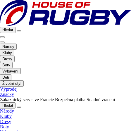
Hledat
Národy
Kluby
Dresy
Boty
Vybavení
Děti
Životní styl
Výprodej
Značky
Zákaznický servis ve Francie
Bezpečná platba
Snadné vracení
Hledat
Národy
Kluby
Dresy
Boty