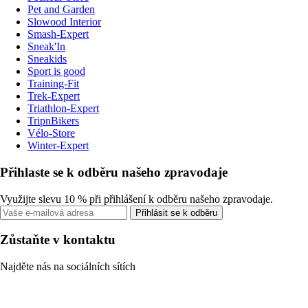
Pet and Garden
Slowood Interior
Smash-Expert
Sneak'In
Sneakids
Sport is good
Training-Fit
Trek-Expert
Triathlon-Expert
TripnBikers
Vélo-Store
Winter-Expert
Přihlaste se k odběru našeho zpravodaje
Využijte slevu 10 % při přihlášení k odběru našeho zpravodaje.
Přihlásit se k odběru
Zůstaňte v kontaktu
Najděte nás na sociálních sítích