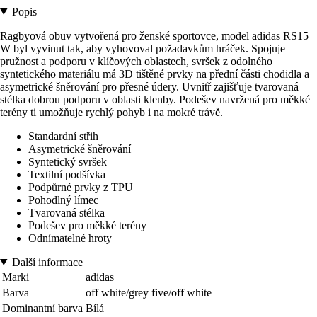
Popis
Ragbyová obuv vytvořená pro ženské sportovce, model adidas RS15
W byl vyvinut tak, aby vyhovoval požadavkům hráček. Spojuje
pružnost a podporu v klíčových oblastech, svršek z odolného
syntetického materiálu má 3D tištěné prvky na přední části chodidla a
asymetrické šněrování pro přesné údery. Uvnitř zajišťuje tvarovaná
stélka dobrou podporu v oblasti klenby. Podešev navržená pro měkké
terény ti umožňuje rychlý pohyb i na mokré trávě.
Standardní střih
Asymetrické šněrování
Syntetický svršek
Textilní podšívka
Podpůrné prvky z TPU
Pohodlný límec
Tvarovaná stélka
Podešev pro měkké terény
Odnímatelné hroty
Další informace
Marki
adidas
Barva
off white/grey five/off white
Dominantní barva
Bílá