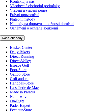
Kontaktujte nás
Všeobecné obchodní podmínky
Vrácení a vrácení peněz
Právní upozornění
Platební metody
Náklady na dopravu a možnosti doručení
Oznámení o ochraně soukromí
Naše obchody
Basket-Center
Daily Bikers
Direct Running
Direct-Volley
Espace Golf
Foot-Store
Gallop Store
Golf and co
Handball-Store
La sellerie de Maé
Made in Paradis
Nauti-wave
On-Fight
Padel-Expert
Pecheur-Store