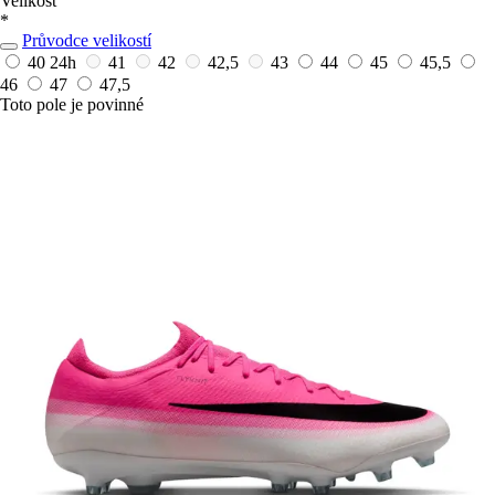
Velikost
*
Průvodce velikostí
40
24h
41
42
42,5
43
44
45
45,5
46
47
47,5
Toto pole je povinné