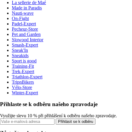
La sellerie de Maé
Made in Paradis
Nauti-wave
On-Fight
Padel-Expert
Pecheur-Store
Pet and Garden
Slowood Interior
Smash-Expert
Sneak'In
Sneakids
Sport is good
Training-Fit
Trek-Expert
Triathlon-Expert
TripnBikers
Vélo-Store
Winter-Expert
Přihlaste se k odběru našeho zpravodaje
Využijte slevu 10 % při přihlášení k odběru našeho zpravodaje.
Přihlásit se k odběru