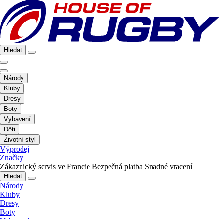
Hledat
Národy
Kluby
Dresy
Boty
Vybavení
Děti
Životní styl
Výprodej
Značky
Zákaznický servis ve Francie
Bezpečná platba
Snadné vracení
Hledat
Národy
Kluby
Dresy
Boty