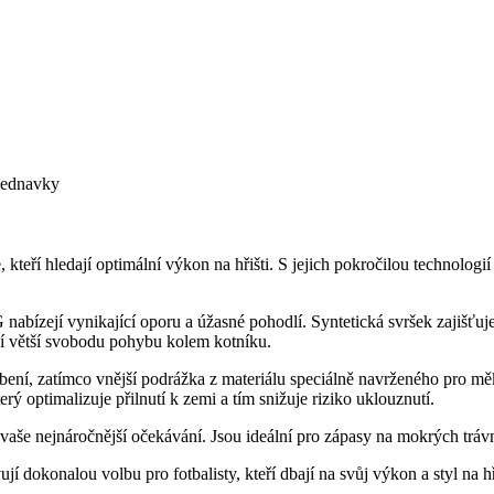
bjednavky
ří hledají optimální výkon na hřišti. S jejich pokročilou technologií a
abízejí vynikající oporu a úžasné pohodlí. Syntetická svršek zajišťuje
jí větší svobodu pohybu kolem kotníku.
ení, zatímco vnější podrážka z materiálu speciálně navrženého pro měk
ý optimalizuje přilnutí k zemi a tím snižuje riziko uklouznutí.
aše nejnáročnější očekávání. Jsou ideální pro zápasy na mokrých trávnícíc
 dokonalou volbu pro fotbalisty, kteří dbají na svůj výkon a styl na hř