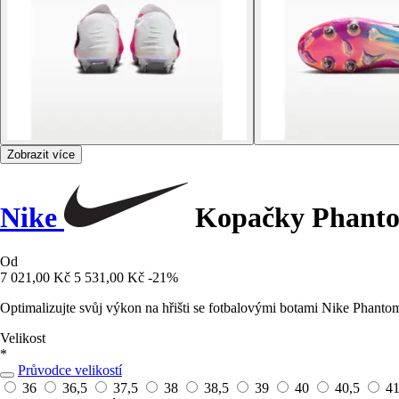
Zobrazit více
Nike
Kopačky Phanto
Od
7 021,00 Kč
5 531,00 Kč
-21%
Optimalizujte svůj výkon na hřišti se fotbalovými botami Nike Phantom
Velikost
*
Průvodce velikostí
36
36,5
37,5
38
38,5
39
40
40,5
4