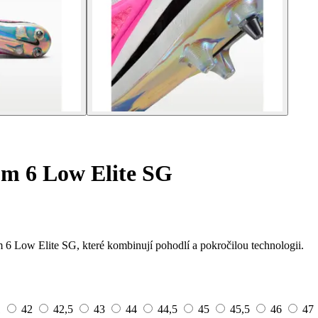
m 6 Low Elite SG
 6 Low Elite SG, které kombinují pohodlí a pokročilou technologii.
1
42
42,5
43
44
44,5
45
45,5
46
47