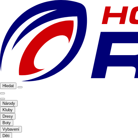
Hledat
Národy
Kluby
Dresy
Boty
Vybavení
Děti