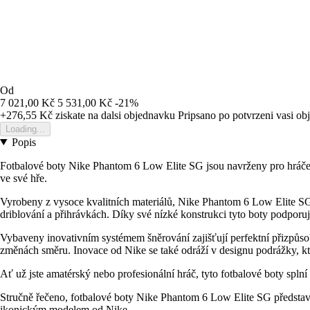
Od
7 021,00 Kč
5 531,00 Kč
-21%
+276,55 Kč
ziskate na dalsi objednavku
Pripsano po potvrzeni vasi o
Loading...
Popis
Fotbalové boty Nike Phantom 6 Low Elite SG jsou navrženy pro hráče, kte
ve své hře.
Vyrobeny z vysoce kvalitních materiálů, Nike Phantom 6 Low Elite SG n
driblování a přihrávkách. Díky své nízké konstrukci tyto boty podporu
Vybaveny inovativním systémem šněrování zajišťují perfektní přizpůsob
změnách směru. Inovace od Nike se také odráží v designu podrážky, kter
Ať už jste amatérský nebo profesionální hráč, tyto fotbalové boty splní v
Stručně řečeno, fotbalové boty Nike Phantom 6 Low Elite SG představují
ikonickým modelem od Nike.