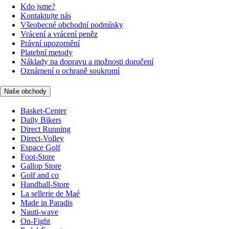
Kdo jsme?
Kontaktujte nás
Všeobecné obchodní podmínky
Vrácení a vrácení peněz
Právní upozornění
Platební metody
Náklady na dopravu a možnosti doručení
Oznámení o ochraně soukromí
Naše obchody
Basket-Center
Daily Bikers
Direct Running
Direct-Volley
Espace Golf
Foot-Store
Gallop Store
Golf and co
Handball-Store
La sellerie de Maé
Made in Paradis
Nauti-wave
On-Fight