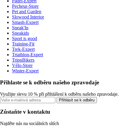
Padel-Expert
Pecheur-Store
Pet and Garden
Slowood Interior
Smash-Expert
Sneak'In
Sneakids
Sport is good
Training-Fit
Trek-Expert
Triathlon-Expert
TripnBikers
Vélo-Store
Winter-Expert
Přihlaste se k odběru našeho zpravodaje
Využijte slevu 10 % při přihlášení k odběru našeho zpravodaje.
Přihlásit se k odběru
Zůstaňte v kontaktu
Najděte nás na sociálních sítích