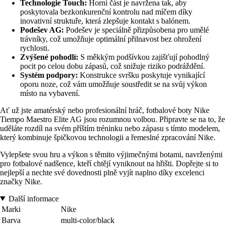
Technologie Touch:
Horní část je navržena tak, aby
poskytovala bezkonkurenční kontrolu nad míčem díky
inovativní struktuře, která zlepšuje kontakt s balónem.
Podešev AG:
Podešev je speciálně přizpůsobena pro umělé
trávníky, což umožňuje optimální přilnavost bez ohrožení
rychlosti.
Zvýšené pohodlí:
S měkkým podšívkou zajišťují pohodlný
pocit po celou dobu zápasů, což snižuje riziko podráždění.
Systém podpory:
Konstrukce svršku poskytuje vynikající
oporu noze, což vám umožňuje soustředit se na svůj výkon
místo na vybavení.
Ať už jste amatérský nebo profesionální hráč, fotbalové boty Nike
Tiempo Maestro Elite AG jsou rozumnou volbou. Připravte se na to, že
uděláte rozdíl na svém příštím tréninku nebo zápasu s tímto modelem,
který kombinuje špičkovou technologii a řemeslné zpracování Nike.
Vylepšete svou hru a výkon s těmito výjimečnými botami, navrženými
pro fotbalové nadšence, kteří chtějí vyniknout na hřišti. Dopřejte si to
nejlepší a nechte své dovednosti plně vyjít naplno díky excelenci
značky Nike.
Další informace
Marki
Nike
Barva
multi-color/black