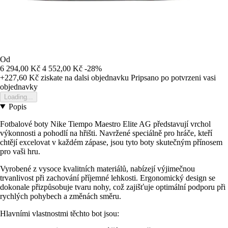
Od
6 294,00 Kč
4 552,00 Kč
-28%
+227,60 Kč
ziskate na dalsi objednavku
Pripsano po potvrzeni vasi
objednavky
Loading...
Popis
Fotbalové boty Nike Tiempo Maestro Elite AG představují vrchol
výkonnosti a pohodlí na hřišti. Navržené speciálně pro hráče, kteří
chtějí excelovat v každém zápase, jsou tyto boty skutečným přínosem
pro vaši hru.
Vyrobené z vysoce kvalitních materiálů, nabízejí výjimečnou
trvanlivost při zachování příjemné lehkosti. Ergonomický design se
dokonale přizpůsobuje tvaru nohy, což zajišťuje optimální podporu při
rychlých pohybech a změnách směru.
Hlavními vlastnostmi těchto bot jsou: