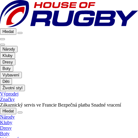
Hledat
Národy
Kluby
Dresy
Boty
Vybavení
Děti
Životní styl
Výprodej
Značky
Zákaznický servis ve Francie
Bezpečná platba
Snadné vracení
Hledat
Národy
Kluby
Dresy
Boty