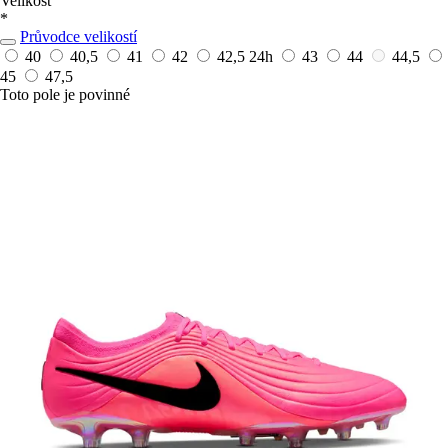
Velikost
*
Průvodce velikostí
40
40,5
41
42
42,5
24h
43
44
44,5
45
47,5
Toto pole je povinné