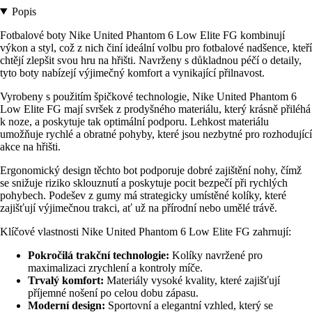
Popis
Fotbalové boty Nike United Phantom 6 Low Elite FG kombinují
výkon a styl, což z nich činí ideální volbu pro fotbalové nadšence, kteří
chtějí zlepšit svou hru na hřišti. Navrženy s důkladnou péčí o detaily,
tyto boty nabízejí výjimečný komfort a vynikající přilnavost.
Vyrobeny s použitím špičkové technologie, Nike United Phantom 6
Low Elite FG mají svršek z prodyšného materiálu, který krásně přiléhá
k noze, a poskytuje tak optimální podporu. Lehkost materiálu
umožňuje rychlé a obratné pohyby, které jsou nezbytné pro rozhodující
akce na hřišti.
Ergonomický design těchto bot podporuje dobré zajištění nohy, čímž
se snižuje riziko sklouznutí a poskytuje pocit bezpečí při rychlých
pohybech. Podešev z gumy má strategicky umístěné kolíky, které
zajišťují výjimečnou trakci, ať už na přírodní nebo umělé trávě.
Klíčové vlastnosti Nike United Phantom 6 Low Elite FG zahrnují:
Pokročilá trakční technologie:
Kolíky navržené pro
maximalizaci zrychlení a kontroly míče.
Trvalý komfort:
Materiály vysoké kvality, které zajišťují
příjemné nošení po celou dobu zápasu.
Moderní design:
Sportovní a elegantní vzhled, který se