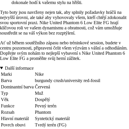
dokonale hodí k vašemu stylu na hřišti.
Tyto boty jsou navrženy nejen tak, aby splnily požadavky hráčů na
nejvyšší úrovni, ale také aby vyhovovaly všem, kteří chtějí zdokonalit
svou sportovní praxi. Nike United Phantom 6 Low Elite FG hrají
klíčovou roli ve vašem dynamismu a obratnosti, což vám umožňuje
soustředit se na váš výkon bez rozptýlení.
Ať už během soutěžního zápasu nebo tréninkové session, budete v
centru pozornosti, připraveni čelit všem výzvám s vášní a odhodláním.
Dopřejte svým nohám to nejlepší vybavení s Nike United Phantom 6
Low Elite FG a proměňte svůj herní zážitek.
Další informace
Marki
Nike
Barva
burgundy crush/university red-fossil
Dominantní barva
Červená
Typ
Muž
Věk
Dospělý
Funkce
Pevný terén
Rozsah
Phantom
Hlavní materiál
Syntetický materiál
Povrch obuvi
Tvrdý terén (FG)