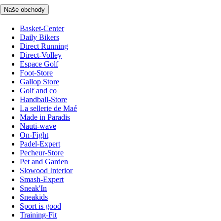
Naše obchody
Basket-Center
Daily Bikers
Direct Running
Direct-Volley
Espace Golf
Foot-Store
Gallop Store
Golf and co
Handball-Store
La sellerie de Maé
Made in Paradis
Nauti-wave
On-Fight
Padel-Expert
Pecheur-Store
Pet and Garden
Slowood Interior
Smash-Expert
Sneak'In
Sneakids
Sport is good
Training-Fit