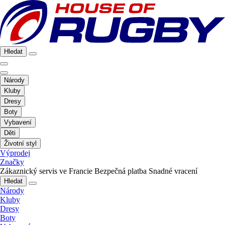
Hledat
Národy
Kluby
Dresy
Boty
Vybavení
Děti
Životní styl
Výprodej
Značky
Zákaznický servis ve Francie
Bezpečná platba
Snadné vracení
Hledat
Národy
Kluby
Dresy
Boty